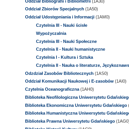
Oddział Bibliografii i Bibliometrii
(1A30)
Oddział Zbiorów Specjalnych
(1A50)
Oddział Udostępniania i Informacji
(1AM0)
Czytelnia III - Nauki ścisłe
Wypożyczalnia
Czytelnia III - Nauki Społeczne
Czytelnia II - Nauki humanistyczne
Czytelnia I - Kultura i Sztuka
Czytelnia II - Nauka o literaturze, Językoznaw
Odzdział Zasobów Bibliotecznych
(1AS0)
Oddział Komunikacji Naukowej i E-zasobów
(1AI0)
Czytelnia Oceanograficzna
(1AH0)
Biblioteka Neofilologiczna Uniwersytetu Gdańskieg
Biblioteka Ekonomiczna Uniwersytetu Gdańskiego
Biblioteka Humanistyczna Uniwersytetu Gdańskieg
Biblioteka Prawna Uniwersytetu Gdańskiego
(1AG0