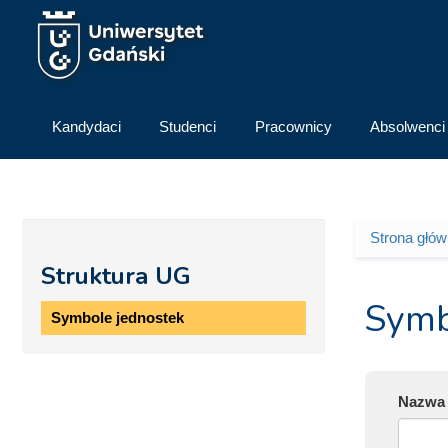
Przejdź do treści
Kandydaci
Studenci
Pracownicy
Absolwenci
Strona głó
Jesteś 
Struktura UG
Symb
Symbole jednostek
Nazwa 