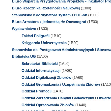
Biuro Wsparcia Przygotowania Projektów - Inkubator Pr
Biuro Rzecznika Rzetelności Naukowej
(1300)
Stanowisko Koordynatora systemu POL-on
(1900)
Biuro Armatora z jednostką r/v Oceanograf
(1E00)
Wydawnictwo
(1B00)
Zakład Poligrafii
(1B10)
Księgarnia Uniwersytecka
(1B20)
Stanowisko ds. Postępowań Administracyjnych i Stoso
Biblioteka UG
(1A00)
Sekretariat Biblioteki
(1AL0)
Oddział Informatyzacji
(1A80)
Oddział Digitalizacji Zbiorów
(1A60)
Oddział Gromadzenia i Uzupełniania Zbiorów
(1A10
Oddział Promocji
(1AT0)
Oddział Zarządzania Danymi Badawczymi i Otwarte
Oddział Opracowania Zbiorów
(1A40)