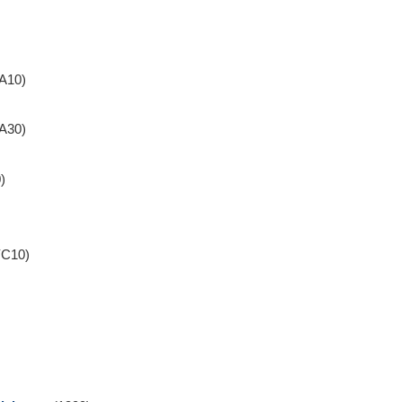
A10)
A30)
)
YC10)