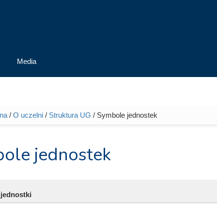
Media
wna
/
O uczelni
/
Struktura UG
/ Symbole jednostek
tutaj
ole jednostek
jednostki