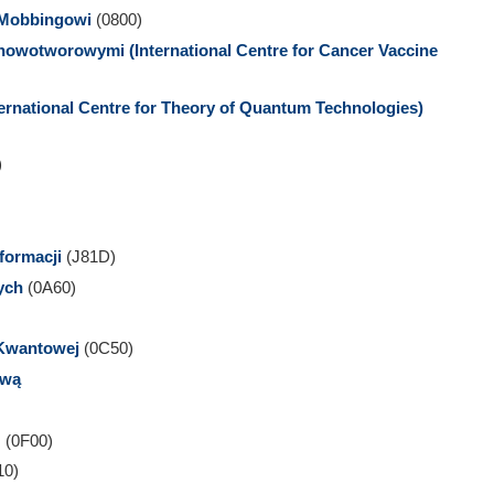
 Mobbingowi
(0800)
wotworowymi (International Centre for Cancer Vaccine
rnational Centre for Theory of Quantum Technologies)
)
formacji
(J81D)
ych
(0A60)
Kwantowej
(0C50)
ową
G
(0F00)
10)