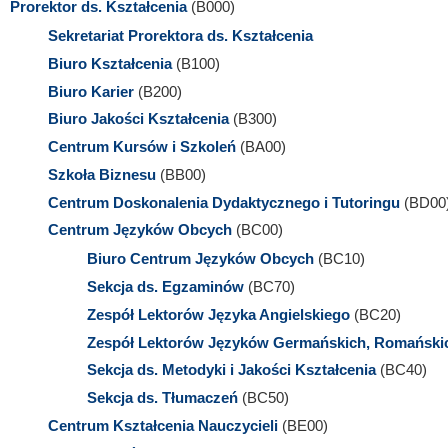
Prorektor ds. Kształcenia
(B000)
Sekretariat Prorektora ds. Kształcenia
Biuro Kształcenia
(B100)
Biuro Karier
(B200)
Biuro Jakości Kształcenia
(B300)
Centrum Kursów i Szkoleń
(BA00)
Szkoła Biznesu
(BB00)
Centrum Doskonalenia Dydaktycznego i Tutoringu
(BD00
Centrum Języków Obcych
(BC00)
Biuro Centrum Języków Obcych
(BC10)
Sekcja ds. Egzaminów
(BC70)
Zespół Lektorów Języka Angielskiego
(BC20)
Zespół Lektorów Języków Germańskich, Romańskic
Sekcja ds. Metodyki i Jakości Kształcenia
(BC40)
Sekcja ds. Tłumaczeń
(BC50)
Centrum Kształcenia Nauczycieli
(BE00)