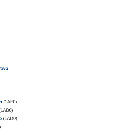
stwo
o
(1AF0)
(1AB0)
o
(1AD0)
)