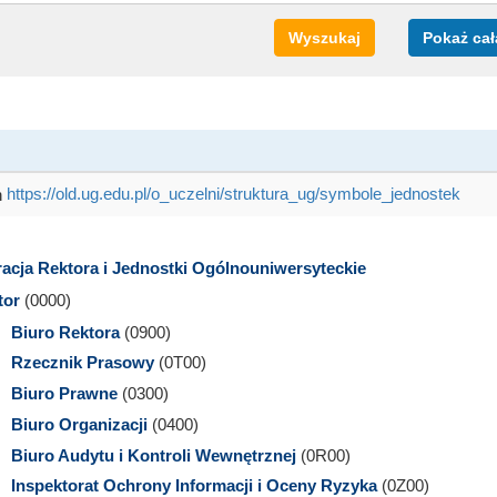
Wyszukaj
Pokaż cał
https://old.ug.edu.pl/o_uczelni/struktura_ug/symbole_jednostek
acja Rektora i Jednostki Ogólnouniwersyteckie
tor
(0000)
Biuro Rektora
(0900)
Rzecznik Prasowy
(0T00)
Biuro Prawne
(0300)
Biuro Organizacji
(0400)
Biuro Audytu i Kontroli Wewnętrznej
(0R00)
Inspektorat Ochrony Informacji i Oceny Ryzyka
(0Z00)