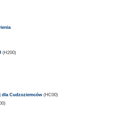
ienia
U
(H200)
ej dla Cudzoziemców
(HC00)
00)