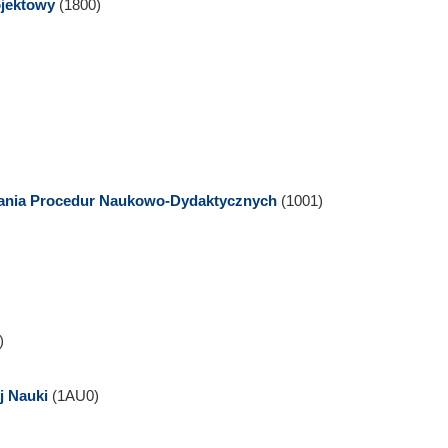
ojektowy
(1800)
wania Procedur Naukowo-Dydaktycznych
(1001)
)
j Nauki
(1AU0)