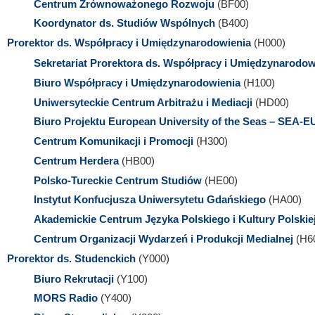
Centrum Zrównoważonego Rozwoju
(BF00)
Koordynator ds. Studiów Wspólnych
(B400)
Prorektor ds. Współpracy i Umiędzynarodowienia
(H000)
Sekretariat Prorektora ds. Współpracy i Umiędzynarodow
Biuro Współpracy i Umiędzynarodowienia
(H100)
Uniwersyteckie Centrum Arbitrażu i Mediacji
(HD00)
Biuro Projektu European University of the Seas – SEA-E
Centrum Komunikacji i Promocji
(H300)
Centrum Herdera
(HB00)
Polsko-Tureckie Centrum Studiów
(HE00)
Instytut Konfucjusza Uniwersytetu Gdańskiego
(HA00)
Akademickie Centrum Języka Polskiego i Kultury Polski
Centrum Organizacji Wydarzeń i Produkcji Medialnej
(H6
Prorektor ds. Studenckich
(Y000)
Biuro Rekrutacji
(Y100)
MORS Radio
(Y400)