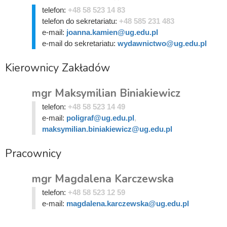
telefon:
+48 58 523 14 83
telefon do sekretariatu:
+48 585 231 483
e-mail:
joanna.kamien@ug.edu.pl
e-mail do sekretariatu:
wydawnictwo@ug.edu.pl
Kierownicy Zakładów
mgr Maksymilian Biniakiewicz
telefon:
+48 58 523 14 49
e-mail:
poligraf@ug.edu.pl
,
maksymilian.biniakiewicz@ug.edu.pl
Pracownicy
mgr Magdalena Karczewska
telefon:
+48 58 523 12 59
e-mail:
magdalena.karczewska@ug.edu.pl