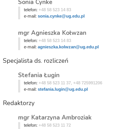
Sonia Cynke
telefon:
+48 58 523 14 83
e-mail:
sonia.cynke@ug.edu.pl
mgr Agnieszka Kołwzan
telefon:
+48 58 523 14 83
e-mail:
agnieszka.kolwzan@ug.edu.pl
Specjalista ds. rozliczeń
Stefania Ługin
telefon:
+48 58 523 11 37, +48 725991206
e-mail:
stefania.lugin@ug.edu.pl
Redaktorzy
mgr Katarzyna Ambroziak
telefon:
+48 58 523 11 72