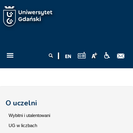
Przejdź do treści
Formularz
Szukaj
wyszukiwania
O uczelni
Wybitni i utalentowani
UG w liczbach