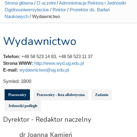
Strona główna
/
O uczelni
/
Administracja Rektora i Jednostki
Jesteś tutaj
Ogólnouniwersyteckie
/
Rektor
/
Prorektor ds. Badań
Naukowych
/ Wydawnictwo
Wydawnictwo
Telefon:
+48 58 523 14 83, +48 58 523 11 37
Strona WWW:
http://www.wyd.ug.edu.pl
E-mail:
wydawnictwo@ug.edu.pl
Symbol:
1B00
Pracownicy
Pracownicy - lista alfabetyczna
Zadania
Jednostki podległe
Dyrektor - Redaktor naczelny
dr Joanna Kamień