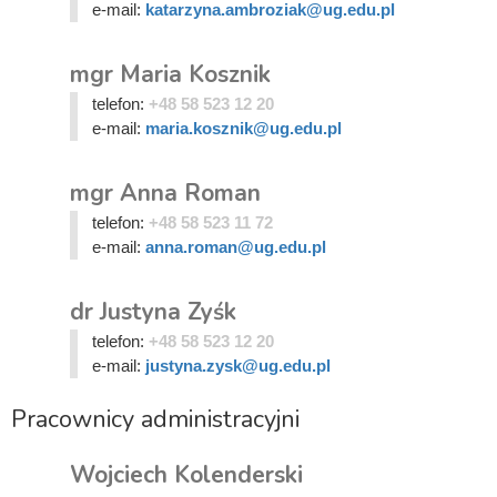
e-mail:
katarzyna.ambroziak@ug.edu.pl
mgr Maria Kosznik
telefon:
+48 58 523 12 20
e-mail:
maria.kosznik@ug.edu.pl
mgr Anna Roman
telefon:
+48 58 523 11 72
e-mail:
anna.roman@ug.edu.pl
dr Justyna Zyśk
telefon:
+48 58 523 12 20
e-mail:
justyna.zysk@ug.edu.pl
Pracownicy administracyjni
Wojciech Kolenderski