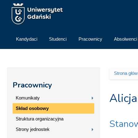
Przejdź do treści
Kandydaci
Studenci
Pracownicy
Absolwenci
Strona głó
Jesteś 
Pracownicy
Alicj
Komunikaty
Skład osobowy
Struktura organizacyjna
Stanow
Strony jednostek