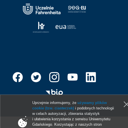
Uprzejmie informujemy, że
używamy plików
© 2013-2026 Uniwersytet Gdański
cookie (tzw. ciasteczek)
i podobnych technologii
w celach autoryzacji, zbierania statystyk
i ułatwienia korzystania z serwisu Uniwersytetu
Gdańskiego. Korzystając z naszych stron