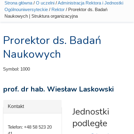
Strona główna
/
O uczelni
/
Administracja Rektora i Jednostki
Jesteś tutaj
Ogólnouniwersyteckie
/
Rektor
/ Prorektor ds. Badań
Naukowych | Struktura organizacyjna
Prorektor ds. Badań
Naukowych
Symbol:
1000
prof. dr hab. Wiesław Laskowski
Ukryj
Kontakt
Jednostki
podległe
Telefon:
+48 58 523 20
41