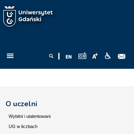
Przejdź do treści
Formularz
Szukaj
wyszukiwania
O uczelni
Wybitni i utalentowani
UG w liczbach