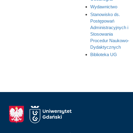
Wydawnictwo
Stanowisko ds.
Postępowań
Administracyjnych i
Stosowania
Procedur Naukowo-
Dydaktycznych
Biblioteka UG