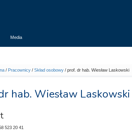
Media
wna
/
Pracownicy
/
Skład osobowy
/ prof. dr hab. Wiesław Laskowski
tutaj
 dr hab. Wiesław Laskowski
t
58 523 20 41