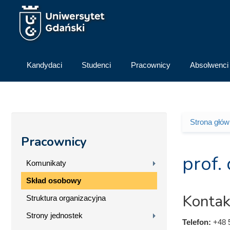
Przejdź do treści
Kandydaci
Studenci
Pracownicy
Absolwenci
Strona głó
Jesteś 
Pracownicy
prof.
Komunikaty
Skład osobowy
Kontak
Struktura organizacyjna
Strony jednostek
Telefon:
+48 