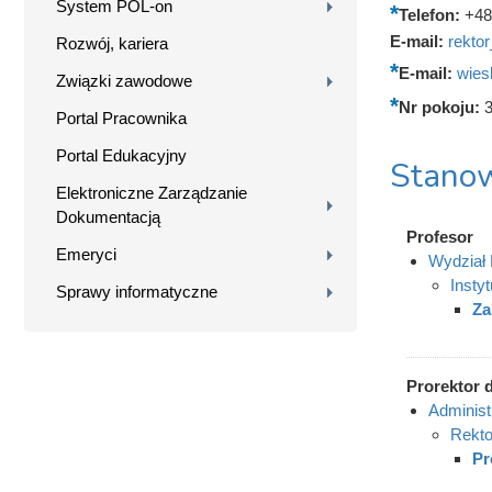
System POL-on
Telefon:
+48
E-mail:
rekto
Rozwój, kariera
E-mail:
wies
Związki zawodowe
Nr pokoju:
Portal Pracownika
Portal Edukacyjny
Stanow
Elektroniczne Zarządzanie
Dokumentacją
Profesor
Emeryci
Wydział 
Instyt
Sprawy informatyczne
Za
Prorektor 
Administ
Rekto
Pr