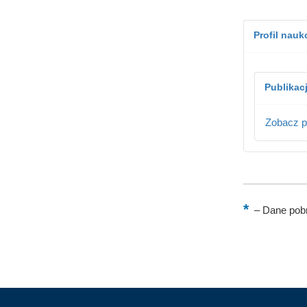
Profil nau
Publikac
Zobacz p
–
Dane pobr