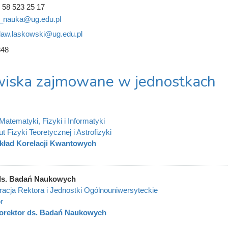
 58 523 25 17
r_nauka@ug.edu.pl
law.laskowski@ug.edu.pl
348
iska zajmowane w jednostkach
Matematyki, Fizyki i Informatyki
ut Fizyki Teoretycznej i Astrofizyki
kład Korelacji Kwantowych
ds. Badań Naukowych
racja Rektora i Jednostki Ogólnouniwersyteckie
r
orektor ds. Badań Naukowych