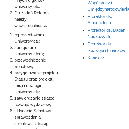
innych organów
Współpracy i
Uniwersytetu.
Umiędzynarodowieni
Do zadań Rektora
Prorektor ds.
należy
Studenckich
w szczególności:
Prorektor ds. Badań
reprezentowanie
Naukowych
Uniwersytetu;
Prorektor ds.
zarządzanie
Rozwoju i Finansów
Uniwersytetem;
Kanclerz
przewodniczenie
Senatowi;
przygotowanie projektu
Statutu oraz projektu
misji i strategii
Uniwersytetu;
zatwierdzanie strategii
rozwoju wydziałów;
składanie Senatowi
sprawozdania
z realizacji strategii