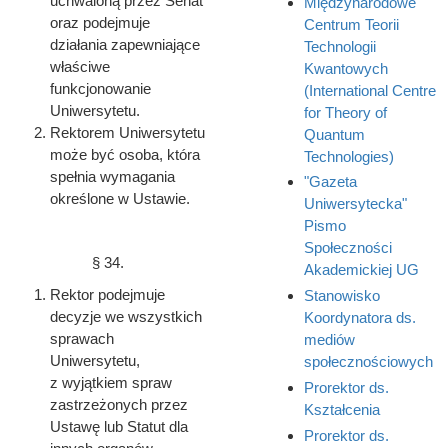
uchwaloną przez Senat
Międzynarodowe
oraz podejmuje
Centrum Teorii
działania zapewniające
Technologii
właściwe
Kwantowych
funkcjonowanie
(International Centre
Uniwersytetu.
for Theory of
Rektorem Uniwersytetu
Quantum
może być osoba, która
Technologies)
spełnia wymagania
"Gazeta
określone w Ustawie.
Uniwersytecka"
Pismo
Społeczności
§ 34.
Akademickiej UG
Rektor podejmuje
Stanowisko
decyzje we wszystkich
Koordynatora ds.
sprawach
mediów
Uniwersytetu,
społecznościowych
z wyjątkiem spraw
Prorektor ds.
zastrzeżonych przez
Kształcenia
Ustawę lub Statut dla
Prorektor ds.