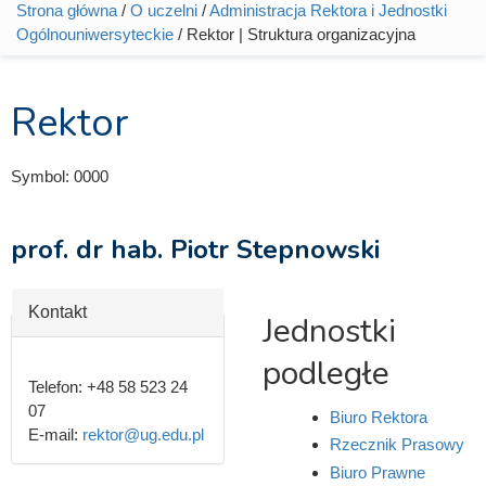
Strona główna
/
O uczelni
/
Administracja Rektora i Jednostki
Jesteś tutaj
Ogólnouniwersyteckie
/ Rektor | Struktura organizacyjna
Rektor
Symbol:
0000
prof. dr hab. Piotr Stepnowski
Ukryj
Kontakt
Jednostki
podległe
Telefon:
+48 58 523 24
07
Biuro Rektora
E-mail:
rektor@ug.edu.pl
Rzecznik Prasowy
Biuro Prawne