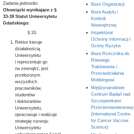
Zadania jednostki:
Biuro Organizacji
Obowiązki wynikające z §
Biuro Audytu i
33-39 Statut Uniwersytetu
Kontroli
Gdańskiego:
Wewnętrznej
§ 33.
Inspektorat
Ochrony Informacji i
Rektor kieruje
Oceny Ryzyka
działalnością
Biuro Rzecznika ds.
Uniwersytetu
Równego
i reprezentuje go
Traktowania i
na zewnątrz, jest
Przeciwdziałania
przełożonym
Mobbingowi
wszystkich
Międzynarodowe
pracowników,
Centrum Badań nad
studentów
Szczepionkami
i doktorantów
Przeciwnowotworowy
Uniwersytetu,
(International Centre
opracowuje i realizuje
for Cancer Vaccine
strategię rozwoju
Science)
Uniwersytetu