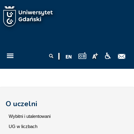
Przejdź do treści
Formularz
Szukaj
wyszukiwania
O uczelni
Wybitni i utalentowani
UG w liczbach