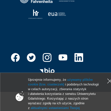
Uprzejmie informujemy, że
używamy plików
© 2013-2026 Uniwersytet Gdański
cookie (tzw. ciasteczek)
i podobnych technologii
w celach autoryzacji, zbierania statystyk
i ułatwienia korzystania z serwisu Uniwersytetu
Gdańskiego. Korzystając z naszych stron
wyrażasz zgodę na ich użycie, zgodnie
z
aktualnymi ustawieniami Twojej