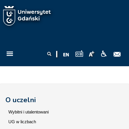
Przejdź do treści
Formularz
Szukaj
wyszukiwania
O uczelni
Wybitni i utalentowani
UG w liczbach