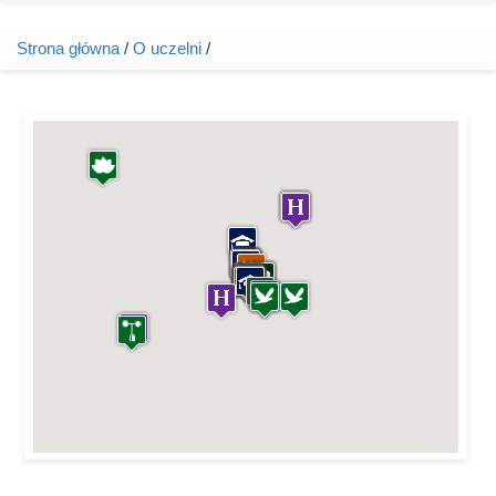
Strona główna
/
O uczelni
/
Jesteś tutaj