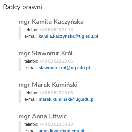
Radcy prawni
mgr Kamila Kaczyńska
telefon:
+48 58 523 31 78
e-mail:
kamila.kaczynska@ug.edu.pl
mgr Sławomir Król
telefon:
+48 58 523 23 06
e-mail:
slawomir.krol@ug.edu.pl
mgr Marek Kumiński
telefon:
+48 58 523 23 06
e-mail:
marek.kuminski@ug.edu.pl
mgr Anna Litwic
telefon:
+48 58 523 33 28
e-mail:
anna.litwic@ug.edu.pl