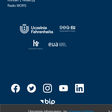
Kontakt z redakcją
Radio MORS
Uprzejmie informujemy, że
używamy plików