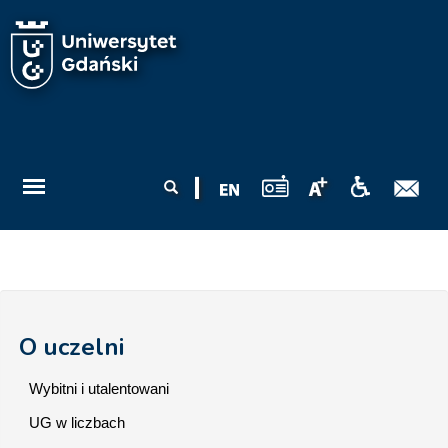
Przejdź do treści
Formularz
Szukaj
wyszukiwania
O uczelni
Wybitni i utalentowani
UG w liczbach