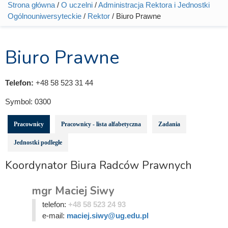
Strona główna
/
O uczelni
/
Administracja Rektora i Jednostki
Jesteś tutaj
Ogólnouniwersyteckie
/
Rektor
/ Biuro Prawne
Biuro Prawne
Telefon:
+48 58 523 31 44
Symbol:
0300
Pracownicy
Pracownicy - lista alfabetyczna
Zadania
Jednostki podległe
Koordynator Biura Radców Prawnych
mgr Maciej Siwy
telefon:
+48 58 523 24 93
e-mail:
maciej.siwy@ug.edu.pl