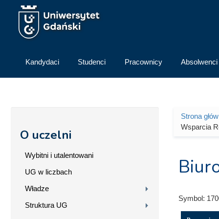
Przejdź do treści
Kandydaci
Studenci
Pracownicy
Absolwenci
Strona głó
Jesteś 
Wsparcia Re
O uczelni
Wybitni i utalentowani
Biur
UG w liczbach
Władze
Symbol:
170
Struktura UG