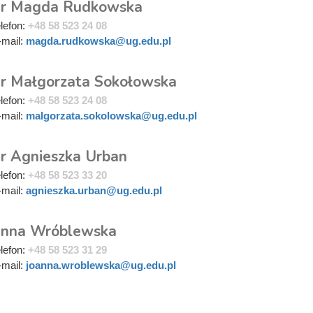
r Magda Rudkowska
elefon:
+48 58 523 24 08
-mail:
magda.rudkowska@ug.edu.pl
r Małgorzata Sokołowska
elefon:
+48 58 523 24 08
-mail:
malgorzata.sokolowska@ug.edu.pl
r Agnieszka Urban
elefon:
+48 58 523 33 20
-mail:
agnieszka.urban@ug.edu.pl
anna Wróblewska
elefon:
+48 58 523 31 29
-mail:
joanna.wroblewska@ug.edu.pl