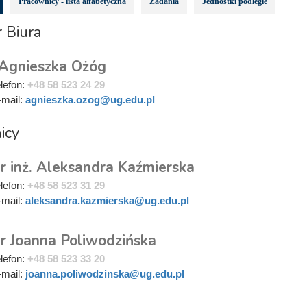
Pracownicy - lista alfabetyczna
Zadania
Jednostki podległe
 Biura
 Agnieszka Ożóg
elefon:
+48 58 523 24 29
-mail:
agnieszka.ozog@ug.edu.pl
icy
r inż. Aleksandra Kaźmierska
elefon:
+48 58 523 31 29
-mail:
aleksandra.kazmierska@ug.edu.pl
r Joanna Poliwodzińska
elefon:
+48 58 523 33 20
-mail:
joanna.poliwodzinska@ug.edu.pl