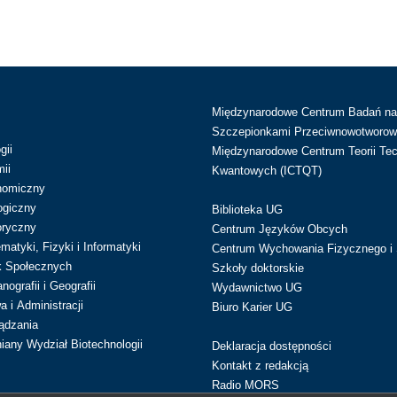
Międzynarodowe Centrum Badań n
Szczepionkami Przeciwnowotworow
gii
Międzynarodowe Centrum Teorii Tec
ii
Kwantowych (ICTQT)
nomiczny
ogiczny
Biblioteka UG
oryczny
Centrum Języków Obcych
atyki, Fizyki i Informatyki
Centrum Wychowania Fizycznego i 
k Społecznych
Szkoły doktorskie
ografii i Geografii
Wydawnictwo UG
 i Administracji
Biuro Karier UG
ądzania
iany Wydział Biotechnologii
Deklaracja dostępności
Kontakt z redakcją
Radio MORS