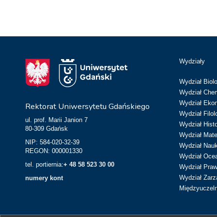
Wydziały
Wydział Biolo
Wydział Chem
Wydział Eko
Rektorat Uniwersytetu Gdańskiego
Wydział Filol
ul. prof. Marii Janion 7
Wydział Hist
80-309 Gdańsk
Wydział Matem
NIP: 584-020-32-39
Wydział Nau
REGON: 000001330
Wydział Ocean
tel. portiernia:
+ 48 58 523 30 00
Wydział Prawa
Wydział Zarz
numery kont
Międzyuczeln