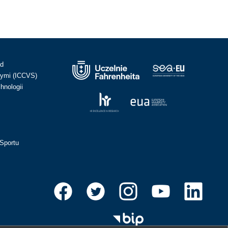
ad
ymi (ICCVS)
hnologii
Sportu