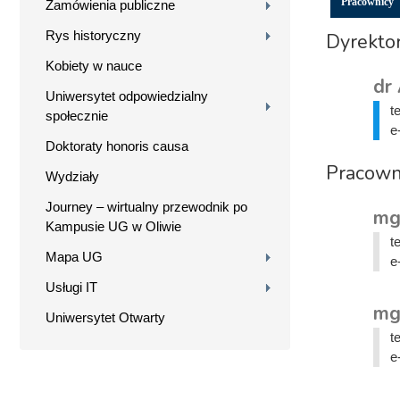
Pracownicy
Zamówienia publiczne
Rys historyczny
Dyrektor
Kobiety w nauce
dr
Uniwersytet odpowiedzialny
t
społecznie
e
Doktoraty honoris causa
Pracown
Wydziały
Journey – wirtualny przewodnik po
mg
Kampusie UG w Oliwie
t
Mapa UG
e
Usługi IT
mg
Uniwersytet Otwarty
t
e