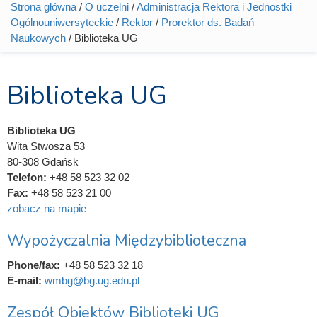
Strona główna
/
O uczelni
/
Administracja Rektora i Jednostki
Jesteś tutaj
Ogólnouniwersyteckie
/
Rektor
/
Prorektor ds. Badań
Naukowych
/ Biblioteka UG
Biblioteka UG
Biblioteka UG
Wita Stwosza 53
80-308 Gdańsk
Telefon:
+48 58 523 32 02
Fax:
+48 58 523 21 00
zobacz na mapie
Wypożyczalnia Międzybiblioteczna
Phone/fax:
+48 58 523 32 18
E-mail:
wmbg@bg.ug.edu.pl
Zespół Obiektów Biblioteki UG