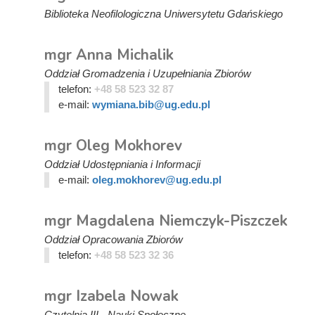
Biblioteka Neofilologiczna Uniwersytetu Gdańskiego
mgr Anna Michalik
Oddział Gromadzenia i Uzupełniania Zbiorów
telefon:
+48 58 523 32 87
e-mail:
wymiana.bib@ug.edu.pl
mgr Oleg Mokhorev
Oddział Udostępniania i Informacji
e-mail:
oleg.mokhorev@ug.edu.pl
mgr Magdalena Niemczyk-Piszczek
Oddział Opracowania Zbiorów
telefon:
+48 58 523 32 36
mgr Izabela Nowak
Czytelnia III - Nauki Społeczne