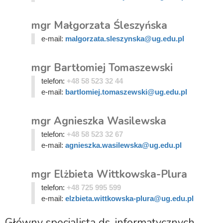
mgr Małgorzata Śleszyńska
e-mail:
malgorzata.sleszynska@ug.edu.pl
mgr Bartłomiej Tomaszewski
telefon:
+48 58 523 32 44
e-mail:
bartlomiej.tomaszewski@ug.edu.pl
mgr Agnieszka Wasilewska
telefon:
+48 58 523 32 67
e-mail:
agnieszka.wasilewska@ug.edu.pl
mgr Elżbieta Wittkowska-Plura
telefon:
+48 725 995 599
e-mail:
elzbieta.wittkowska-plura@ug.edu.pl
Główny specjalista ds. informatycznych