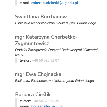
e-mail:
robert.budzinski@ug.edu.pl
Swietłana Burchanow
Biblioteka Neofilologiczna Uniwersytetu Gdańskiego
mgr Katarzyna Cherbetko-
Zygmuntowicz
Oddział Zarządzania Danymi Badawczymi i Otwartej
Nauki
telefon:
+48 58 523 32 67
mgr Ewa Chojnacka
Biblioteka Ekonomiczna Uniwersytetu Gdańskiego
Barbara Cieślik
telefon:
+48 58 523 66 35
e-mail:
bocean@ug.edu.pl