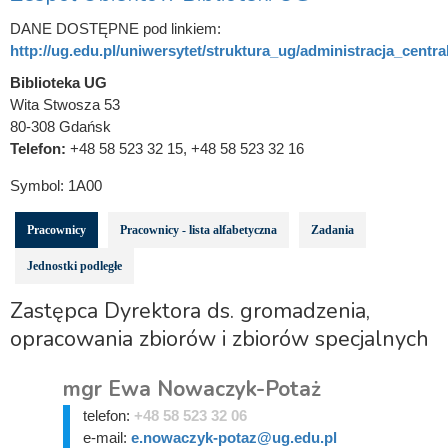
DANE DOSTĘPNE pod linkiem:
http://ug.edu.pl/uniwersytet/struktura_ug/administracja_central
Biblioteka UG
Wita Stwosza 53
80-308 Gdańsk
Telefon:
+48 58 523 32 15, +48 58 523 32 16
Symbol:
1A00
Pracownicy
Pracownicy - lista alfabetyczna
Zadania
Jednostki podległe
Zastępca Dyrektora ds. gromadzenia,
opracowania zbiorów i zbiorów specjalnych
mgr Ewa Nowaczyk-Potaż
telefon:
+48 58 523 32 06
e-mail:
e.nowaczyk-potaz@ug.edu.pl