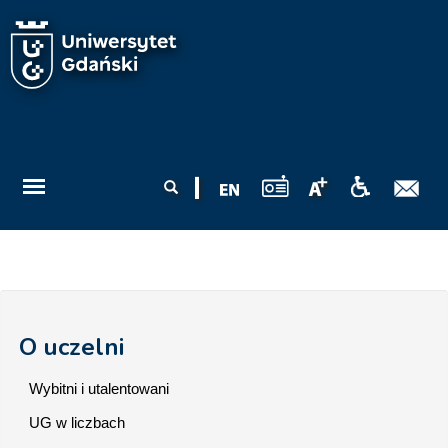
Przejdź do treści
Formularz
Szukaj
wyszukiwania
O uczelni
Wybitni i utalentowani
UG w liczbach