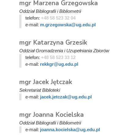
mgr Marzena Grzegowska
Oddział Bibliografii i Bibliometrii
telefon:
+48 58 523 32 04
e-mail:
m.grzegowska@ug.edu.pl
mgr Katarzyna Grzesik
Oddział Gromadzenia i Uzupełniania Zbiorów
telefon:
+48 58 523 33 12
e-mail:
rekkgr@ug.edu.pl
mgr Jacek Jętczak
Sekretariat Biblioteki
e-mail:
jacek.jetczak@ug.edu.pl
mgr Joanna Kocielska
Oddział Bibliografii i Bibliometrii
e-mail:
joanna.kocielska@ug.edu.pl