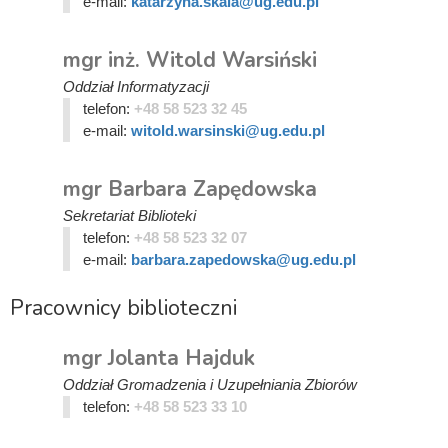
e-mail:
katarzyna.skala@ug.edu.pl
mgr inż. Witold Warsiński
Oddział Informatyzacji
telefon:
+48 58 523 32 45
e-mail:
witold.warsinski@ug.edu.pl
mgr Barbara Zapędowska
Sekretariat Biblioteki
telefon:
+48 58 523 32 07
e-mail:
barbara.zapedowska@ug.edu.pl
Pracownicy biblioteczni
mgr Jolanta Hajduk
Oddział Gromadzenia i Uzupełniania Zbiorów
telefon:
+48 58 523 33 10