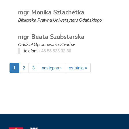
mgr Monika Szlachetka
Biblioteka Prawna Uniwersytetu Gdańskiego
mgr Beata Szubstarska
Oddział Opracowania Zbiorów
telefon:
+48 58 523 32 36
1
2
3
następna ›
ostatnia »