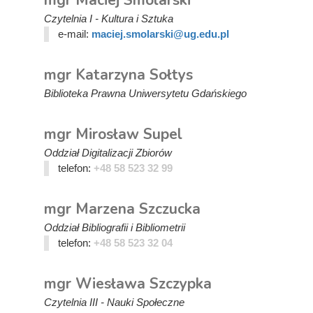
mgr Maciej Smolarski
Czytelnia I - Kultura i Sztuka
e-mail:
maciej.smolarski@ug.edu.pl
mgr Katarzyna Sołtys
Biblioteka Prawna Uniwersytetu Gdańskiego
mgr Mirosław Supel
Oddział Digitalizacji Zbiorów
telefon:
+48 58 523 32 99
mgr Marzena Szczucka
Oddział Bibliografii i Bibliometrii
telefon:
+48 58 523 32 04
mgr Wiesława Szczypka
Czytelnia III - Nauki Społeczne