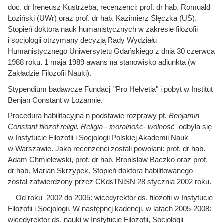
doc. dr Ireneusz Kustrzeba, recenzenci: prof. dr hab. Romuald
Łoziński (UWr) oraz prof. dr hab. Kazimierz Ślęczka (UŚ).
Stopień doktora nauk humanistycznych w zakresie filozofii
i socjologii otrzymany decyzją Rady Wydziału
Humanistycznego Uniwersytetu Gdańskiego z dnia 30 czerwca
1988 roku. 1 maja 1989 awans na stanowisko adiunkta (w
Zakładzie Filozofii Nauki).
Stypendium badawcze Fundacji "Pro Helvetia" i pobyt w Institut
Benjan Constant w Lozannie.
Procedura habilitacyjna n podstawie rozprawy pt.
Benjamin
Constant filozof religii. Religia - moralnośc- wolność
odbyła się
w Instytucie Filozofii i Socjologii Polskiej Akademii Nauk
w Warszawie. Jako recenzenci zostali powołani: prof. dr hab.
Adam Chmielewski, prof. dr hab. Bronisław Baczko oraz prof.
dr hab. Marian Skrzypek. Stopień doktora habilitowanego
został zatwierdzony przez CKdsTNiSN 28 stycznia 2002 roku.
Od roku 2002 do 2005: wicedyrektor ds. filozofii w Instytucie
Filozofii i Socjologii. W następnej kadencji, w latach 2005-2008:
wicedyrektor ds. nauki w Instytucie Filozofii, Socjologii