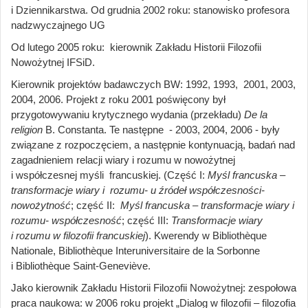
i Dziennikarstwa. Od grudnia 2002 roku: stanowisko profesora
nadzwyczajnego UG
Od lutego 2005 roku: kierownik Zakładu Historii Filozofii
Nowożytnej IFSiD.
Kierownik projektów badawczych BW: 1992, 1993, 2001, 2003,
2004, 2006. Projekt z roku 2001 poświęcony był
przygotowywaniu krytycznego wydania (przekładu)
De la
religion
B. Constanta. Te następne - 2003, 2004, 2006 - były
związane z rozpoczęciem, a następnie kontynuacją, badań nad
zagadnieniem relacji wiary i rozumu w nowożytnej
i współczesnej myśli francuskiej. (Część I:
Myśl francuska –
transformacje wiary i rozumu- u źródeł współczesności-
nowożytność
; część II:
Myśl francuska – transformacje wiary i
rozumu- współczesność
; część III:
Transformacje wiary
i rozumu w filozofii francuskiej
). Kwerendy w Bibliothèque
Nationale, Bibliothèque Interuniversitaire de la Sorbonne
i Bibliothèque Saint-Geneviève.
Jako kierownik Zakładu Historii Filozofii Nowożytnej: zespołowa
praca naukowa: w 2006 roku projekt „Dialog w filozofii – filozofia