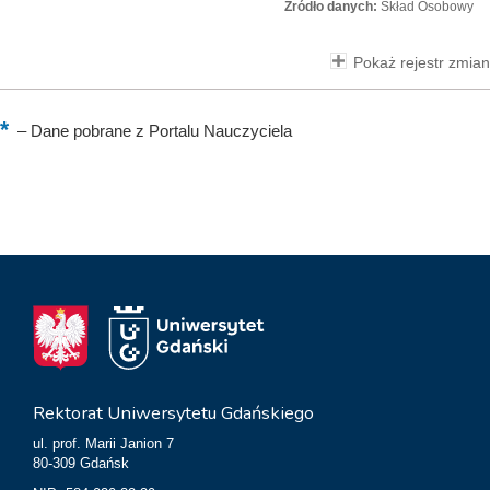
Źródło danych:
Skład Osobowy
Pokaż rejestr zmian
–
Dane pobrane z Portalu Nauczyciela
Rektorat Uniwersytetu Gdańskiego
ul. prof. Marii Janion 7
80-309 Gdańsk