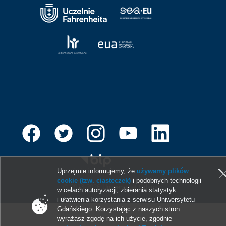
Uprzejmie informujemy, że
używamy plików
cookie (tzw. ciasteczek)
i podobnych technologii
© 2013-2026 Uniwersytet Gdański
w celach autoryzacji, zbierania statystyk
i ułatwienia korzystania z serwisu Uniwersytetu
Gdańskiego. Korzystając z naszych stron
wyrażasz zgodę na ich użycie, zgodnie