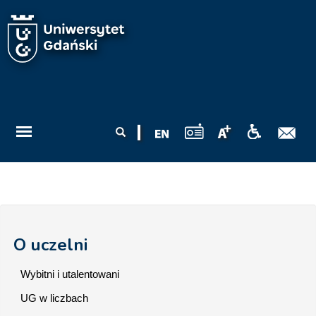
Przejdź do treści
Formularz
Szukaj
wyszukiwania
O uczelni
Wybitni i utalentowani
UG w liczbach