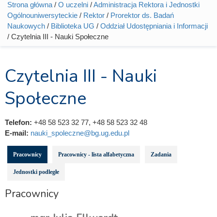
Strona główna
/
O uczelni
/
Administracja Rektora i Jednostki
Jesteś tutaj
Ogólnouniwersyteckie
/
Rektor
/
Prorektor ds. Badań
Naukowych
/
Biblioteka UG
/
Oddział Udostępniania i Informacji
/ Czytelnia III - Nauki Społeczne
Czytelnia III - Nauki
Społeczne
Telefon:
+48 58 523 32 77, +48 58 523 32 48
E-mail:
nauki_spoleczne@bg.ug.edu.pl
Pracownicy
Pracownicy - lista alfabetyczna
Zadania
Jednostki podległe
Pracownicy