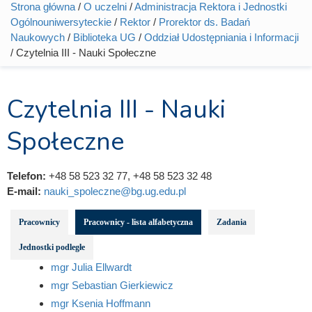
Strona główna
/
O uczelni
/
Administracja Rektora i Jednostki
Jesteś tutaj
Ogólnouniwersyteckie
/
Rektor
/
Prorektor ds. Badań
Naukowych
/
Biblioteka UG
/
Oddział Udostępniania i Informacji
/ Czytelnia III - Nauki Społeczne
Czytelnia III - Nauki
Społeczne
Telefon:
+48 58 523 32 77, +48 58 523 32 48
E-mail:
nauki_spoleczne@bg.ug.edu.pl
Pracownicy
Pracownicy - lista alfabetyczna
Zadania
Jednostki podległe
mgr Julia Ellwardt
mgr Sebastian Gierkiewicz
mgr Ksenia Hoffmann