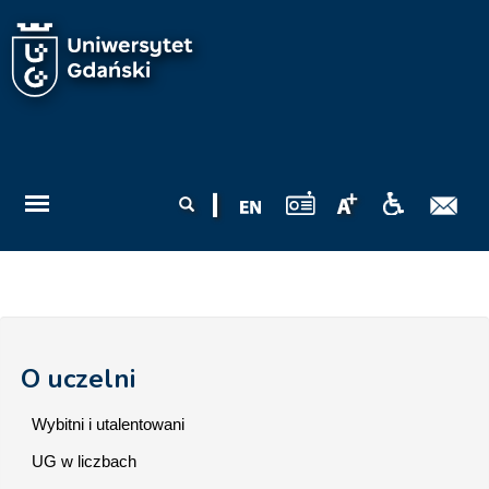
Przejdź do treści
Formularz
Szukaj
wyszukiwania
O uczelni
Wybitni i utalentowani
UG w liczbach