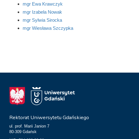
mgr Ewa Krawczyk
mgr Izabela Nowak
mgr Sylwia Sirocka
mgr Wiesława Szczypka
Rektorat Uniwersytetu Gdańskiego
ul. prof. Marii Janion 7
80-309 Gdańsk