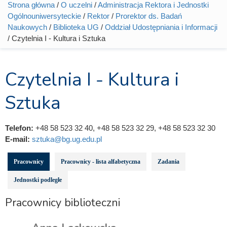
Strona główna
/
O uczelni
/
Administracja Rektora i Jednostki
Jesteś tutaj
Ogólnouniwersyteckie
/
Rektor
/
Prorektor ds. Badań
Naukowych
/
Biblioteka UG
/
Oddział Udostępniania i Informacji
/ Czytelnia I - Kultura i Sztuka
Czytelnia I - Kultura i
Sztuka
Telefon:
+48 58 523 32 40, +48 58 523 32 29, +48 58 523 32 30
E-mail:
sztuka@bg.ug.edu.pl
Pracownicy
Pracownicy - lista alfabetyczna
Zadania
Jednostki podległe
Pracownicy biblioteczni