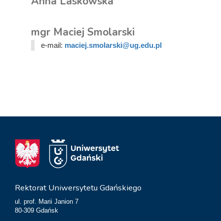
Anna Laskowska
mgr Maciej Smolarski
e-mail:
maciej.smolarski@ug.edu.pl
Rektorat Uniwersytetu Gdańskiego
ul. prof. Marii Janion 7
80-309 Gdańsk