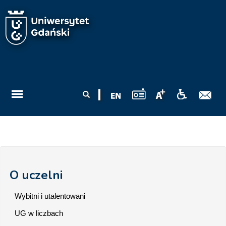
Przejdź do treści
Formularz
Szukaj
wyszukiwania
O uczelni
Wybitni i utalentowani
UG w liczbach