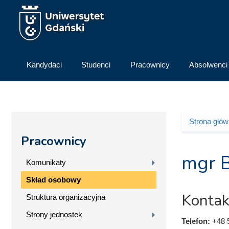
Przejdź do treści
Kandydaci
Studenci
Pracownicy
Absolwenci
Strona głó
Jesteś 
Pracownicy
mgr 
Komunikaty
Skład osobowy
Kontak
Struktura organizacyjna
Strony jednostek
Telefon:
+48 