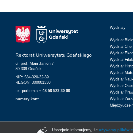
Wydziały
Wydział Biolo
Wydział Chem
Wydział Eko
Rektorat Uniwersytetu Gdańskiego
Wydział Filol
ul. prof. Marii Janion 7
Wydział Hist
80-309 Gdańsk
Wydział Matem
NIP: 584-020-32-39
Wydział Nau
REGON: 000001330
Wydział Ocean
tel. portiernia:
+ 48 58 523 30 00
Wydział Prawa
Wydział Zarz
numery kont
Międzyuczeln
Uprzejmie informujemy, że
używamy plików co