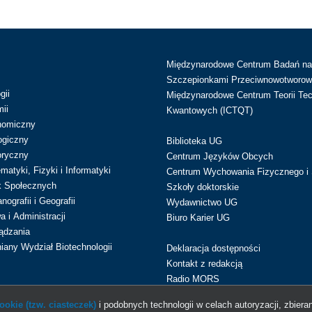
Międzynarodowe Centrum Badań n
Szczepionkami Przeciwnowotworow
gii
Międzynarodowe Centrum Teorii Tec
ii
Kwantowych (ICTQT)
nomiczny
ogiczny
Biblioteka UG
oryczny
Centrum Języków Obcych
atyki, Fizyki i Informatyki
Centrum Wychowania Fizycznego i 
k Społecznych
Szkoły doktorskie
ografii i Geografii
Wydawnictwo UG
 i Administracji
Biuro Karier UG
ądzania
iany Wydział Biotechnologii
Deklaracja dostępności
Kontakt z redakcją
Radio MORS
okie (tzw. ciasteczek)
i podobnych technologii w celach autoryzacji, zbieran