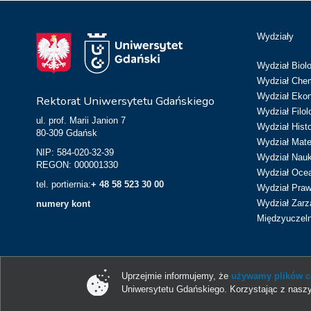
Wydziały
Wydział Biolo
Wydział Chem
Wydział Eko
Rektorat Uniwersytetu Gdańskiego
Wydział Filol
ul. prof. Marii Janion 7
Wydział Hist
80-309 Gdańsk
Wydział Matem
NIP: 584-020-32-39
Wydział Nau
REGON: 000001330
Wydział Ocean
tel. portiernia:
+ 48 58 523 30 00
Wydział Prawa
Wydział Zarz
numery kont
Międzyuczeln
Uprzejmie informujemy, że
używamy plików co
Uniwersytetu Gdańskiego. Korzystając z naszy