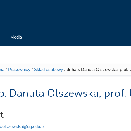
Media
wna
/
Pracownicy
/
Skład osobowy
/ dr hab. Danuta Olszewska, prof.
tutaj
b. Danuta Olszewska, prof.
t
a.olszewska@ug.edu.pl