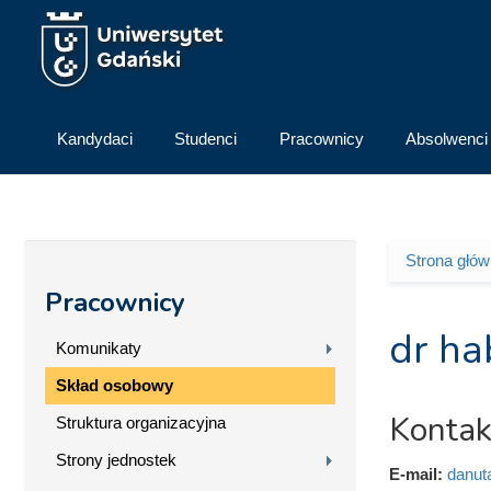
Przejdź do treści
Kandydaci
Studenci
Pracownicy
Absolwenci
Strona głó
Jesteś 
Pracownicy
dr ha
Komunikaty
Skład osobowy
Kontak
Struktura organizacyjna
Strony jednostek
E-mail:
danut