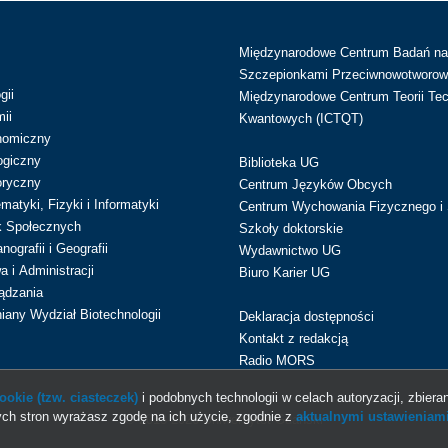
Międzynarodowe Centrum Badań n
Szczepionkami Przeciwnowotworow
gii
Międzynarodowe Centrum Teorii Tec
ii
Kwantowych (ICTQT)
nomiczny
ogiczny
Biblioteka UG
oryczny
Centrum Języków Obcych
atyki, Fizyki i Informatyki
Centrum Wychowania Fizycznego i 
k Społecznych
Szkoły doktorskie
ografii i Geografii
Wydawnictwo UG
 i Administracji
Biuro Karier UG
ądzania
iany Wydział Biotechnologii
Deklaracja dostępności
Kontakt z redakcją
Radio MORS
okie (tzw. ciasteczek)
i podobnych technologii w celach autoryzacji, zbieran
ch stron wyrażasz zgodę na ich użycie, zgodnie z
aktualnymi ustawieniami
© 2013-2026 Uniwersytet Gdański