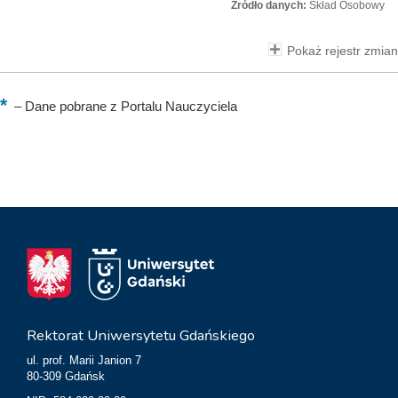
Źródło danych:
Skład Osobowy
Pokaż rejestr zmian
–
Dane pobrane z Portalu Nauczyciela
Rektorat Uniwersytetu Gdańskiego
ul. prof. Marii Janion 7
80-309 Gdańsk