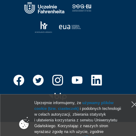
Uprzejmie informujemy, że
używamy plików
cookie (tzw. ciasteczek)
i podobnych technologii
© 2013-2026 Uniwersytet Gdański
w celach autoryzacji, zbierania statystyk
i ułatwienia korzystania z serwisu Uniwersytetu
Gdańskiego. Korzystając z naszych stron
wyrażasz zgodę na ich użycie, zgodnie