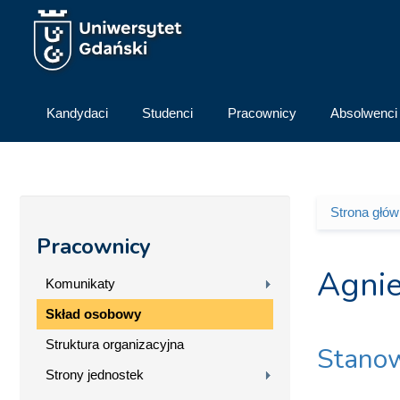
Przejdź do treści
Kandydaci
Studenci
Pracownicy
Absolwenci
Strona głó
Jesteś 
Pracownicy
Agnie
Komunikaty
Skład osobowy
Struktura organizacyjna
Stanow
Strony jednostek