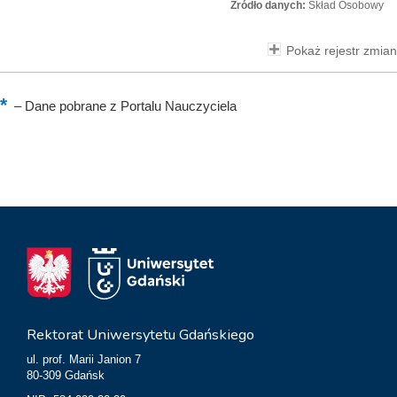
Źródło danych:
Skład Osobowy
Pokaż rejestr zmian
–
Dane pobrane z Portalu Nauczyciela
Rektorat Uniwersytetu Gdańskiego
ul. prof. Marii Janion 7
80-309 Gdańsk