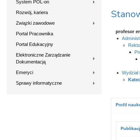
System POL-on
Stanow
Rozwój, kariera
Związki zawodowe
profesor e
Portal Pracownika
Administ
Portal Edukacyjny
Rekto
Pr
Elektroniczne Zarządzanie
Dokumentacją
Emeryci
Wydział B
Kated
Sprawy informatyczne
Profil nau
Publikac