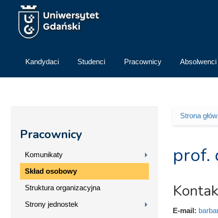
Przejdź do treści
Kandydaci
Studenci
Pracownicy
Absolwenci
Strona głó
Jesteś 
Pracownicy
prof.
Komunikaty
Skład osobowy
Kontak
Struktura organizacyjna
Strony jednostek
E-mail:
barba