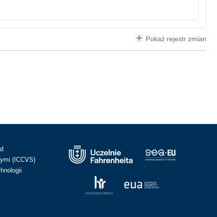
Pokaż rejestr zmian
ad
ymi (ICCVS)
hnologii