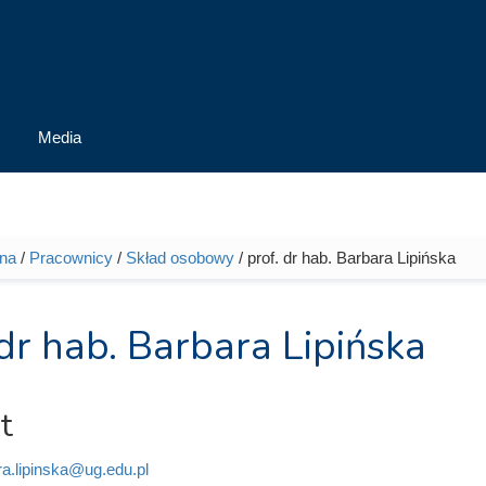
Media
wna
/
Pracownicy
/
Skład osobowy
/ prof. dr hab. Barbara Lipińska
tutaj
 dr hab. Barbara Lipińska
t
ra.lipinska@ug.edu.pl