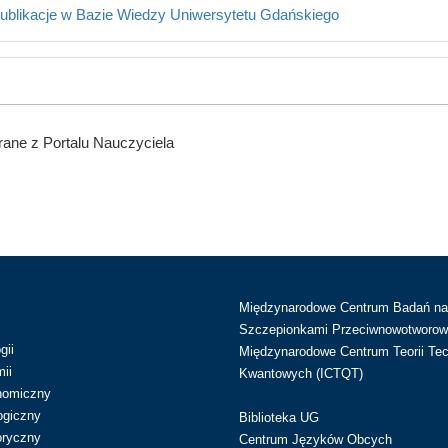
ublikacje w Bazie Wiedzy Uniwersytetu Gdańskiego
ane z Portalu Nauczyciela
Międzynarodowe Centrum Badań n
Szczepionkami Przeciwnowotworow
gii
Międzynarodowe Centrum Teorii Tec
ii
Kwantowych (ICTQT)
nomiczny
ogiczny
Biblioteka UG
oryczny
Centrum Języków Obcych