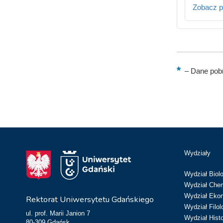
Zobacz p
–
Dane pobr
Wydziały
Wydział Biolo
Wydział Chem
Wydział Eko
Rektorat Uniwersytetu Gdańskiego
Wydział Filol
ul. prof. Marii Janion 7
Wydział Hist
80-309 Gdańsk