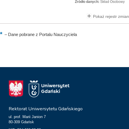
Źródło danych:
Skład Osobowy
Pokaż rejestr zmian
–
Dane pobrane z Portalu Nauczyciela
Rektorat Uniwersytetu Gdańskiego
ul. prof. Marii Janion 7
80-309 Gdańsk