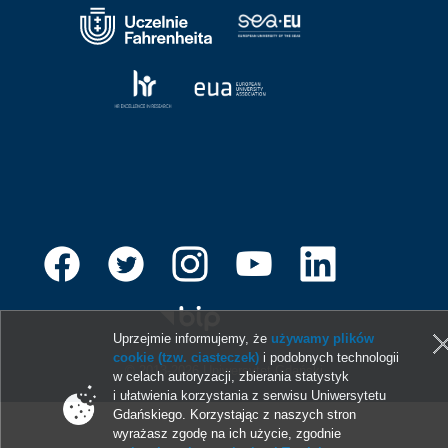
Uprzejmie informujemy, że
używamy plików
cookie (tzw. ciasteczek)
i podobnych technologii
© 2013-2026 Uniwersytet Gdański
w celach autoryzacji, zbierania statystyk
i ułatwienia korzystania z serwisu Uniwersytetu
Gdańskiego. Korzystając z naszych stron
wyrażasz zgodę na ich użycie, zgodnie