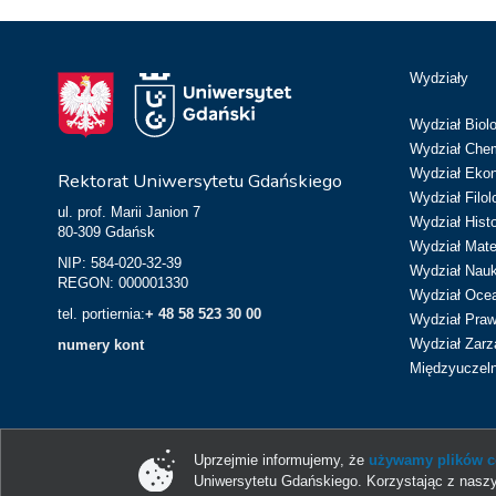
Wydziały
Wydział Biolo
Wydział Chem
Wydział Eko
Rektorat Uniwersytetu Gdańskiego
Wydział Filol
ul. prof. Marii Janion 7
Wydział Hist
80-309 Gdańsk
Wydział Matem
NIP: 584-020-32-39
Wydział Nau
REGON: 000001330
Wydział Ocean
tel. portiernia:
+ 48 58 523 30 00
Wydział Prawa
Wydział Zarz
numery kont
Międzyuczeln
Uprzejmie informujemy, że
używamy plików co
Uniwersytetu Gdańskiego. Korzystając z naszy