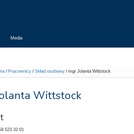
Media
wna
/
Pracownicy
/
Skład osobowy
/ mgr Jolanta Wittstock
tutaj
olanta Wittstock
t
58 523 32 01