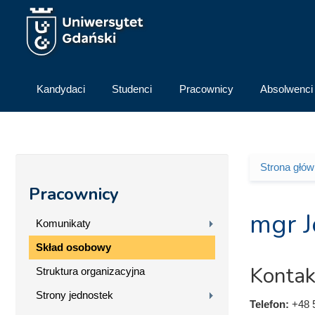
Przejdź do treści
Kandydaci
Studenci
Pracownicy
Absolwenci
Strona głó
Jesteś 
Pracownicy
mgr J
Komunikaty
Skład osobowy
Kontak
Struktura organizacyjna
Strony jednostek
Telefon:
+48 