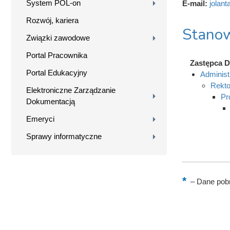
System POL-on
E-mail:
jolant
Rozwój, kariera
Stanow
Związki zawodowe
Portal Pracownika
Zastępca Dy
Portal Edukacyjny
Administ
Rekto
Elektroniczne Zarządzanie
Pr
Dokumentacją
Emeryci
Sprawy informatyczne
–
Dane pobr