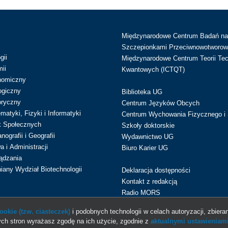
Międzynarodowe Centrum Badań n
Szczepionkami Przeciwnowotworow
gii
Międzynarodowe Centrum Teorii Tec
ii
Kwantowych (ICTQT)
nomiczny
ogiczny
Biblioteka UG
oryczny
Centrum Języków Obcych
atyki, Fizyki i Informatyki
Centrum Wychowania Fizycznego i 
k Społecznych
Szkoły doktorskie
ografii i Geografii
Wydawnictwo UG
 i Administracji
Biuro Karier UG
ądzania
iany Wydział Biotechnologii
Deklaracja dostępności
Kontakt z redakcją
Radio MORS
okie (tzw. ciasteczek)
i podobnych technologii w celach autoryzacji, zbieran
ch stron wyrażasz zgodę na ich użycie, zgodnie z
aktualnymi ustawieniami
© 2013-2026 Uniwersytet Gdański