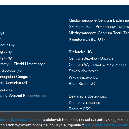
Międzynarodowe Centrum Badań n
Szczepionkami Przeciwnowotworow
gii
Międzynarodowe Centrum Teorii Tec
ii
Kwantowych (ICTQT)
nomiczny
ogiczny
Biblioteka UG
oryczny
Centrum Języków Obcych
atyki, Fizyki i Informatyki
Centrum Wychowania Fizycznego i 
k Społecznych
Szkoły doktorskie
ografii i Geografii
Wydawnictwo UG
 i Administracji
Biuro Karier UG
ądzania
iany Wydział Biotechnologii
Deklaracja dostępności
Kontakt z redakcją
Radio MORS
okie (tzw. ciasteczek)
i podobnych technologii w celach autoryzacji, zbieran
ch stron wyrażasz zgodę na ich użycie, zgodnie z
aktualnymi ustawieniami
© 2013-2026 Uniwersytet Gdański