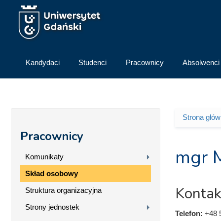
Przejdź do treści
Kandydaci
Studenci
Pracownicy
Absolwenci
Strona głó
Jesteś 
Pracownicy
mgr M
Komunikaty
Skład osobowy
Kontak
Struktura organizacyjna
Strony jednostek
Telefon:
+48 