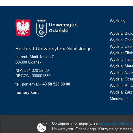
Wydziały
Wydział Biolo
Wydział Chem
Wydział Eko
Rektorat Uniwersytetu Gdańskiego
Wydział Filol
ul. prof. Marii Janion 7
Wydział Hist
80-309 Gdańsk
Wydział Matem
NIP: 584-020-32-39
Wydział Nau
REGON: 000001330
Wydział Ocean
tel. portiernia:
+ 48 58 523 30 00
Wydział Prawa
Wydział Zarz
numery kont
Międzyuczeln
Uprzejmie informujemy, że
używamy plików co
Uniwersytetu Gdańskiego. Korzystając z naszy