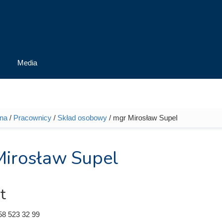
Media
wna
/
Pracownicy
/
Skład osobowy
/ mgr Mirosław Supel
tutaj
irosław Supel
t
58 523 32 99