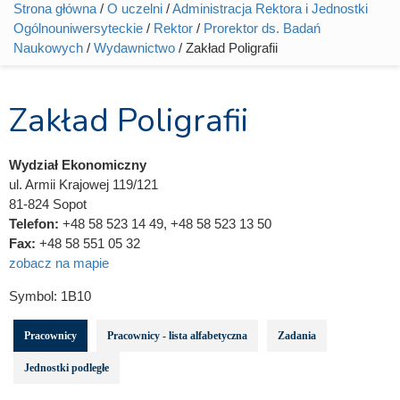
Strona główna
/
O uczelni
/
Administracja Rektora i Jednostki
Jesteś tutaj
Ogólnouniwersyteckie
/
Rektor
/
Prorektor ds. Badań
Naukowych
/
Wydawnictwo
/ Zakład Poligrafii
Zakład Poligrafii
Wydział Ekonomiczny
ul. Armii Krajowej 119/121
81-824 Sopot
Telefon:
+48 58 523 14 49, +48 58 523 13 50
Fax:
+48 58 551 05 32
zobacz na mapie
Symbol:
1B10
Pracownicy
Pracownicy - lista alfabetyczna
Zadania
Jednostki podległe