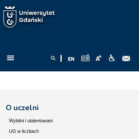
Przejdź do treści
Formularz
Szukaj
wyszukiwania
O uczelni
Wybitni i utalentowani
UG w liczbach