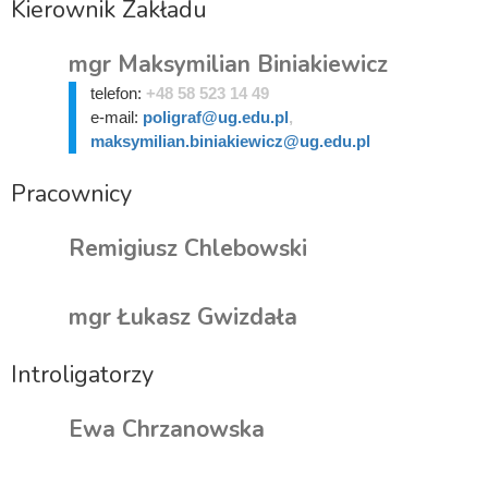
Kierownik Zakładu
mgr Maksymilian Biniakiewicz
telefon:
+48 58 523 14 49
e-mail:
poligraf@ug.edu.pl
,
maksymilian.biniakiewicz@ug.edu.pl
Pracownicy
Remigiusz Chlebowski
mgr Łukasz Gwizdała
Introligatorzy
Ewa Chrzanowska