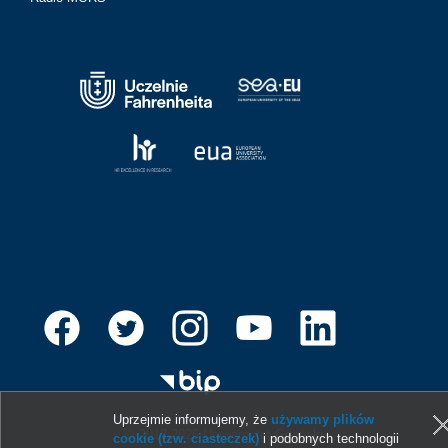
Uprzejmie informujemy, że
używamy plików
© 2013-2026 Uniwersytet Gdański
cookie (tzw. ciasteczek)
i podobnych technologii