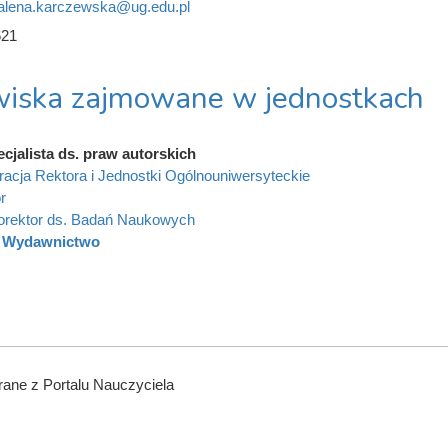
lena.karczewska@ug.edu.pl
621
iska zajmowane w jednostkach
cjalista ds. praw autorskich
racja Rektora i Jednostki Ogólnouniwersyteckie
r
orektor ds. Badań Naukowych
Wydawnictwo
ane z Portalu Nauczyciela