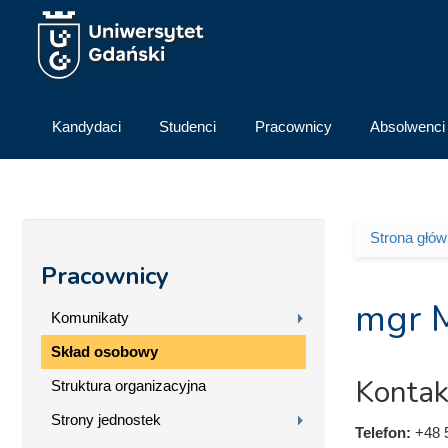
Przejdź do treści
Kandydaci
Studenci
Pracownicy
Absolwenci
Strona głó
Jesteś 
Pracownicy
mgr 
Komunikaty
Skład osobowy
Kontak
Struktura organizacyjna
Strony jednostek
Telefon:
+48 