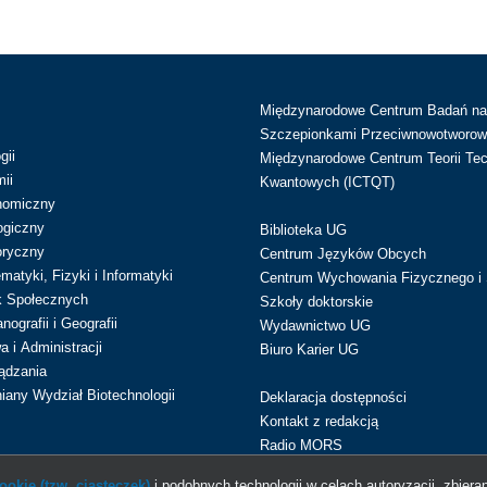
Międzynarodowe Centrum Badań n
Szczepionkami Przeciwnowotworow
gii
Międzynarodowe Centrum Teorii Tec
ii
Kwantowych (ICTQT)
nomiczny
ogiczny
Biblioteka UG
oryczny
Centrum Języków Obcych
atyki, Fizyki i Informatyki
Centrum Wychowania Fizycznego i 
k Społecznych
Szkoły doktorskie
ografii i Geografii
Wydawnictwo UG
 i Administracji
Biuro Karier UG
ądzania
iany Wydział Biotechnologii
Deklaracja dostępności
Kontakt z redakcją
Radio MORS
okie (tzw. ciasteczek)
i podobnych technologii w celach autoryzacji, zbieran