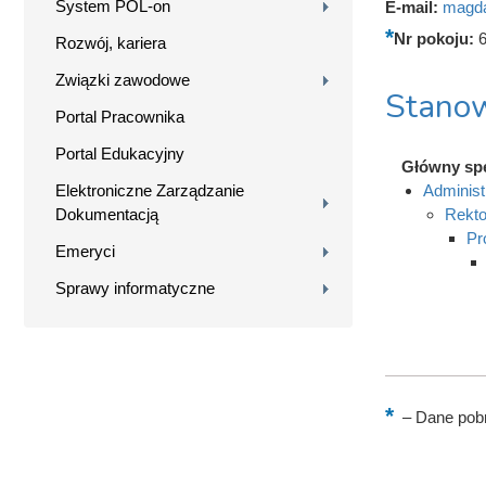
System POL-on
E-mail:
magda
Nr pokoju:
Rozwój, kariera
Związki zawodowe
Stanow
Portal Pracownika
Portal Edukacyjny
Główny spe
Elektroniczne Zarządzanie
Administ
Dokumentacją
Rekto
Pr
Emeryci
Sprawy informatyczne
–
Dane pobr