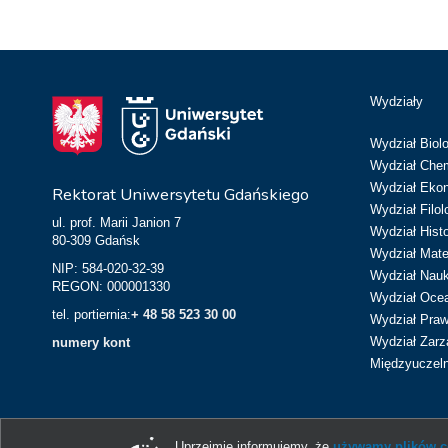
Wydziały
Wydział Biolo
Wydział Chem
Wydział Eko
Rektorat Uniwersytetu Gdańskiego
Wydział Filol
ul. prof. Marii Janion 7
Wydział Hist
80-309 Gdańsk
Wydział Matem
NIP: 584-020-32-39
Wydział Nau
REGON: 000001330
Wydział Ocean
tel. portiernia:
+ 48 58 523 30 00
Wydział Prawa
Wydział Zarz
numery kont
Międzyuczeln
Uprzejmie informujemy, że
używamy plików co