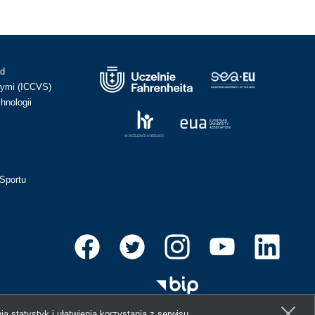
ad
ymi (ICCVS)
hnologii
Sportu
ia statystyk i ułatwienia korzystania z serwisu