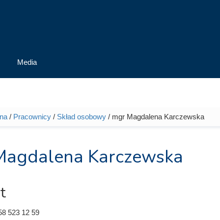
Media
wna
/
Pracownicy
/
Skład osobowy
/ mgr Magdalena Karczewska
tutaj
Magdalena Karczewska
t
58 523 12 59