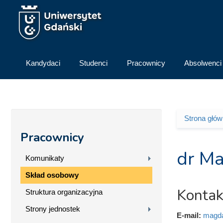
Przejdź do treści
Kandydaci
Studenci
Pracownicy
Absolwenci
Strona głó
Jesteś 
Pracownicy
dr Ma
Komunikaty
Skład osobowy
Kontak
Struktura organizacyjna
Strony jednostek
E-mail:
magda