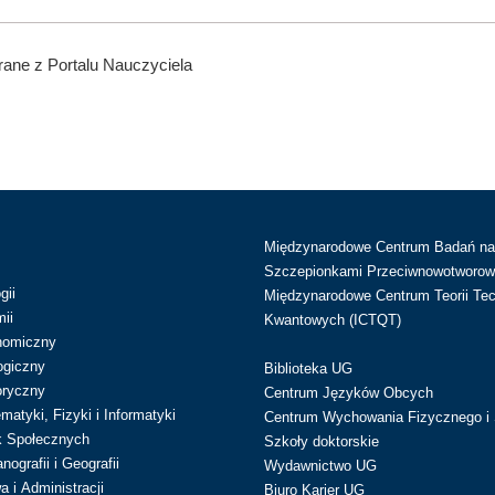
ane z Portalu Nauczyciela
Międzynarodowe Centrum Badań n
Szczepionkami Przeciwnowotworow
gii
Międzynarodowe Centrum Teorii Tec
ii
Kwantowych (ICTQT)
nomiczny
ogiczny
Biblioteka UG
oryczny
Centrum Języków Obcych
atyki, Fizyki i Informatyki
Centrum Wychowania Fizycznego i 
k Społecznych
Szkoły doktorskie
ografii i Geografii
Wydawnictwo UG
 i Administracji
Biuro Karier UG