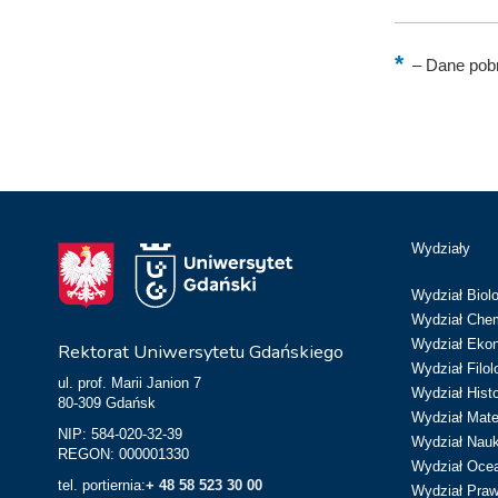
–
Dane pobr
Wydziały
Wydział Biolo
Wydział Chem
Wydział Eko
Rektorat Uniwersytetu Gdańskiego
Wydział Filol
ul. prof. Marii Janion 7
Wydział Hist
80-309 Gdańsk
Wydział Matem
NIP: 584-020-32-39
Wydział Nau
REGON: 000001330
Wydział Ocean
tel. portiernia:
+ 48 58 523 30 00
Wydział Prawa