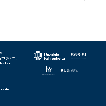
ad
ymi (ICCVS)
hnologii
Sportu