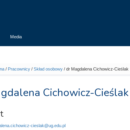
Media
wna
/
Pracownicy
/
Skład osobowy
/ dr Magdalena Cichowicz-Cieślak
tutaj
gdalena Cichowicz-Cieślak
t
lena.cichowicz-cieslak@ug.edu.pl