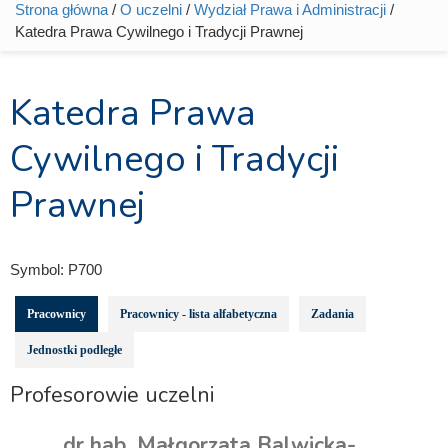
Strona główna
/
O uczelni
/
Wydział Prawa i Administracji
/
Jesteś tutaj
Katedra Prawa Cywilnego i Tradycji Prawnej
Katedra Prawa
Cywilnego i Tradycji
Prawnej
Symbol:
P700
Pracownicy
Pracownicy - lista alfabetyczna
Zadania
Jednostki podległe
Profesorowie uczelni
dr hab. Małgorzata Balwicka-