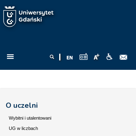
Przejdź do treści
Formularz
Szukaj
wyszukiwania
O uczelni
Wybitni i utalentowani
UG w liczbach