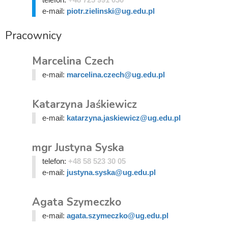
e-mail:
piotr.zielinski@ug.edu.pl
Pracownicy
Marcelina Czech
e-mail:
marcelina.czech@ug.edu.pl
Katarzyna Jaśkiewicz
e-mail:
katarzyna.jaskiewicz@ug.edu.pl
mgr Justyna Syska
telefon:
+48 58 523 30 05
e-mail:
justyna.syska@ug.edu.pl
Agata Szymeczko
e-mail:
agata.szymeczko@ug.edu.pl