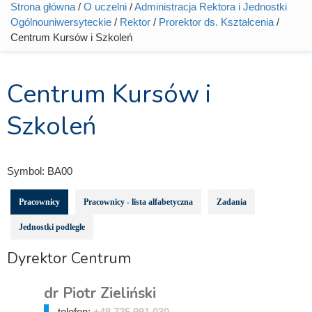
Strona główna
/
O uczelni
/
Administracja Rektora i Jednostki
Jesteś tutaj
Ogólnouniwersyteckie
/
Rektor
/
Prorektor ds. Kształcenia
/
Centrum Kursów i Szkoleń
Centrum Kursów i
Szkoleń
Symbol:
BA00
Pracownicy
Pracownicy - lista alfabetyczna
Zadania
Jednostki podległe
Dyrektor Centrum
dr Piotr Zieliński
telefon:
+48 725 991 030