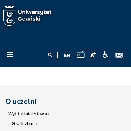
Przejdź do treści
Formularz
Szukaj
wyszukiwania
O uczelni
Wybitni i utalentowani
UG w liczbach