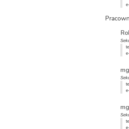
e
Pracowni
Ro
Sekc
t
e
mgr
Sekc
t
e
mg
Sekc
t
e