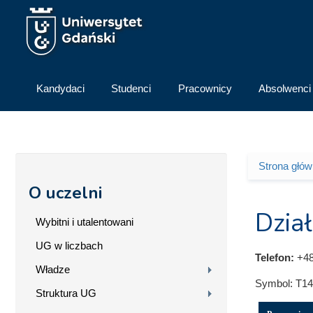
Przejdź do treści
Kandydaci
Studenci
Pracownicy
Absolwenci
Strona głó
Jesteś 
O uczelni
Dział
Wybitni i utalentowani
UG w liczbach
Telefon:
+48
Władze
Symbol:
T14
Struktura UG