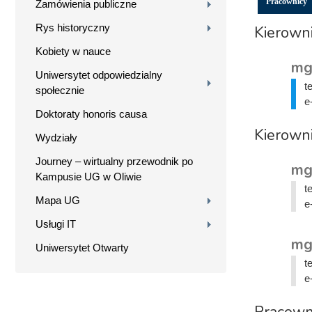
Pracownicy
Zamówienia publiczne
Rys historyczny
Kierowni
Kobiety w nauce
mg
Uniwersytet odpowiedzialny
t
społecznie
e
Doktoraty honoris causa
Kierowni
Wydziały
Journey – wirtualny przewodnik po
mg
Kampusie UG w Oliwie
t
Mapa UG
e
Usługi IT
mg
Uniwersytet Otwarty
t
e
Pracown