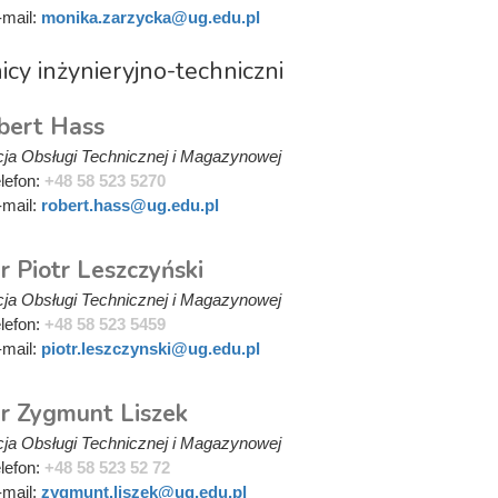
-mail:
monika.zarzycka@ug.edu.pl
cy inżynieryjno-techniczni
bert Hass
ja Obsługi Technicznej i Magazynowej
elefon:
+48 58 523 5270
-mail:
robert.hass@ug.edu.pl
 Piotr Leszczyński
ja Obsługi Technicznej i Magazynowej
elefon:
+48 58 523 5459
-mail:
piotr.leszczynski@ug.edu.pl
r Zygmunt Liszek
ja Obsługi Technicznej i Magazynowej
elefon:
+48 58 523 52 72
-mail:
zygmunt.liszek@ug.edu.pl