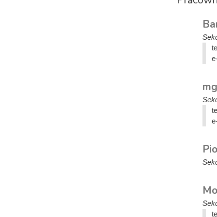
Ba
Sekc
t
e
mg
Sekc
t
e
Pi
Sekc
Mo
Sekc
t