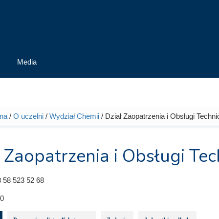
Media
wna
/
O uczelni
/
Wydział Chemii
/ Dział Zaopatrzenia i Obsługi Techni
tutaj
 Zaopatrzenia i Obsługi Tec
 58 523 52 68
0