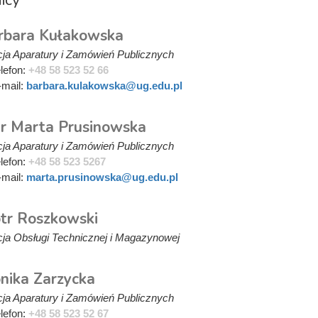
rbara Kułakowska
ja Aparatury i Zamówień Publicznych
elefon:
+48 58 523 52 66
-mail:
barbara.kulakowska@ug.edu.pl
r Marta Prusinowska
ja Aparatury i Zamówień Publicznych
elefon:
+48 58 523 5267
-mail:
marta.prusinowska@ug.edu.pl
otr Roszkowski
ja Obsługi Technicznej i Magazynowej
nika Zarzycka
ja Aparatury i Zamówień Publicznych
elefon:
+48 58 523 52 67