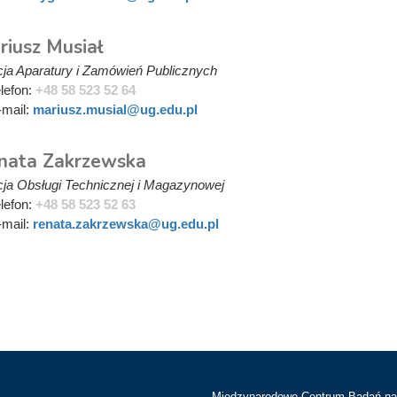
riusz Musiał
ja Aparatury i Zamówień Publicznych
elefon:
+48 58 523 52 64
-mail:
mariusz.musial@ug.edu.pl
nata Zakrzewska
ja Obsługi Technicznej i Magazynowej
elefon:
+48 58 523 52 63
-mail:
renata.zakrzewska@ug.edu.pl
Międzynarodowe Centrum Badań n