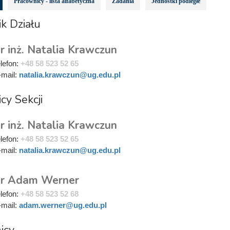
Pracownicy - lista alfabetyczna
Zadania
Jednostki podległe
k Działu
r inż. Natalia Krawczun
elefon:
+48 58 523 52 65
-mail:
natalia.krawczun@ug.edu.pl
cy Sekcji
r inż. Natalia Krawczun
elefon:
+48 58 523 52 65
-mail:
natalia.krawczun@ug.edu.pl
r Adam Werner
elefon:
+48 58 523 52 68
-mail:
adam.werner@ug.edu.pl
icy