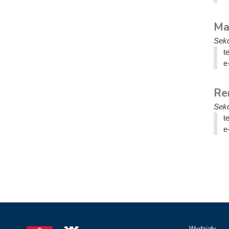
Ma
Sekc
t
e
Re
Sekc
t
e
Wydziały