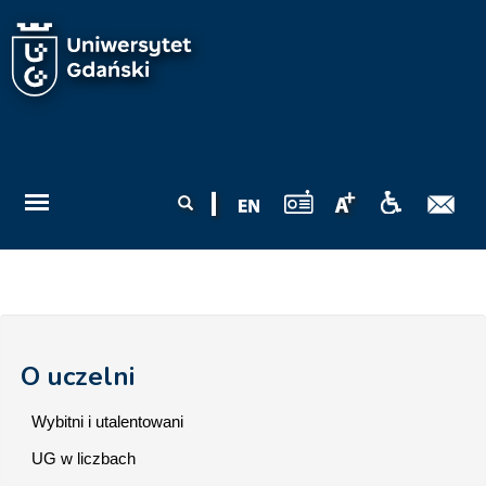
Przejdź do treści
Formularz
Szukaj
wyszukiwania
O uczelni
Wybitni i utalentowani
UG w liczbach