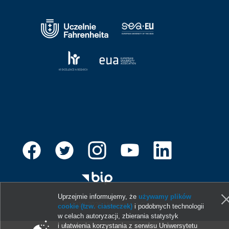
Uprzejmie informujemy, że
używamy plików
© 2013-2026 Uniwersytet Gdański
cookie (tzw. ciasteczek)
i podobnych technologii
w celach autoryzacji, zbierania statystyk
i ułatwienia korzystania z serwisu Uniwersytetu