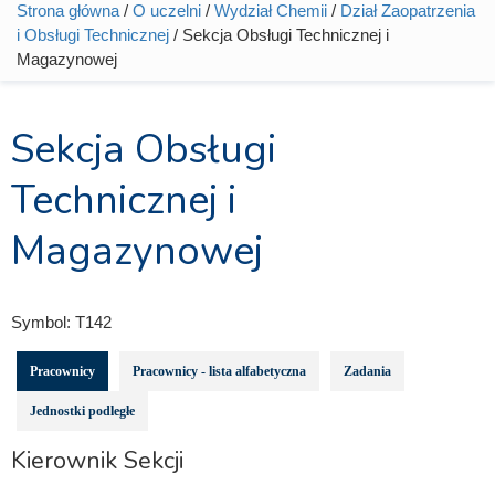
Strona główna
/
O uczelni
/
Wydział Chemii
/
Dział Zaopatrzenia
Jesteś tutaj
i Obsługi Technicznej
/ Sekcja Obsługi Technicznej i
Magazynowej
Sekcja Obsługi
Technicznej i
Magazynowej
Symbol:
T142
Pracownicy
Pracownicy - lista alfabetyczna
Zadania
Jednostki podległe
Kierownik Sekcji