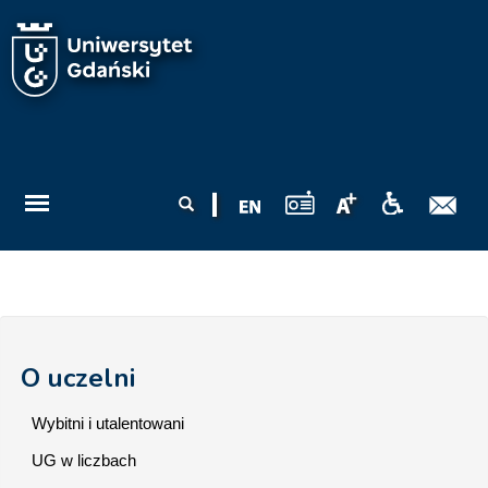
Przejdź do treści
Formularz
Szukaj
wyszukiwania
O uczelni
Wybitni i utalentowani
UG w liczbach