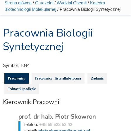
Strona główna
/
O uczelni
/
Wydział Chemii
/
Katedra
Jesteś tutaj
Biotechnologii Molekularnej
/ Pracownia Biologii Syntetycznej
Pracownia Biologii
Syntetycznej
Symbol:
T044
Pracownicy
Pracownicy - lista alfabetyczna
Zadania
Jednostki podległe
Kierownik Pracowni
prof. dr hab. Piotr Skowron
telefon:
+48 58 523 52 42
e-mail:
piotr.skowron@ug.edu.pl