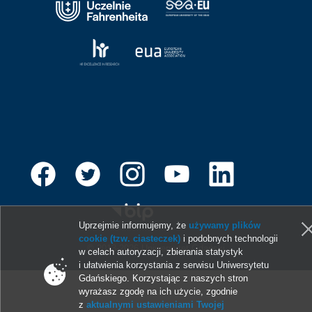
Uprzejmie informujemy, że
używamy plików
cookie (tzw. ciasteczek)
i podobnych technologii
© 2013-2026 Uniwersytet Gdański
w celach autoryzacji, zbierania statystyk
i ułatwienia korzystania z serwisu Uniwersytetu
Gdańskiego. Korzystając z naszych stron
wyrażasz zgodę na ich użycie, zgodnie
z
aktualnymi ustawieniami Twojej