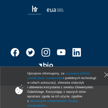
Uprzejmie informujemy, że
używamy plików
cookie (tzw. ciasteczek)
i podobnych technologii
© 2013-2026 Uniwersytet Gdański
w celach autoryzacji, zbierania statystyk
i ułatwienia korzystania z serwisu Uniwersytetu
Gdańskiego. Korzystając z naszych stron
wyrażasz zgodę na ich użycie, zgodnie
z
aktualnymi ustawieniami Twojej
przeglądarki
.