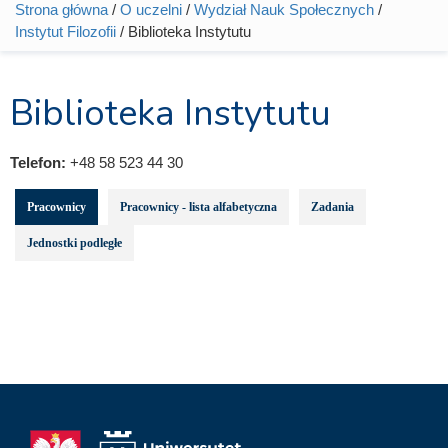
Strona główna
/
O uczelni
/
Wydział Nauk Społecznych
/
Jesteś tutaj
Instytut Filozofii
/ Biblioteka Instytutu
Biblioteka Instytutu
Telefon:
+48 58 523 44 30
Pracownicy
Pracownicy - lista alfabetyczna
Zadania
Jednostki podległe