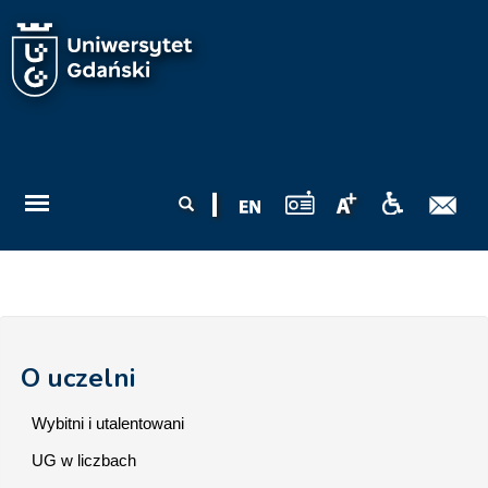
Przejdź do treści
Formularz
Szukaj
wyszukiwania
O uczelni
Wybitni i utalentowani
UG w liczbach