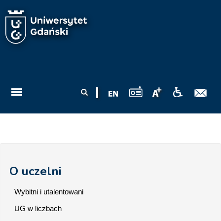
Przejdź do treści
Formularz
Szukaj
wyszukiwania
O uczelni
Wybitni i utalentowani
UG w liczbach