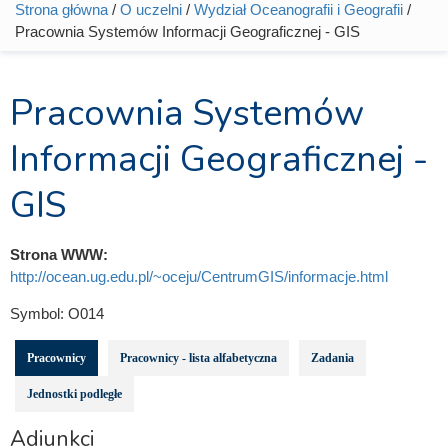
Strona główna
/
O uczelni
/
Wydział Oceanografii i Geografii
/
Jesteś tutaj
Pracownia Systemów Informacji Geograficznej - GIS
Pracownia Systemów
Informacji Geograficznej -
GIS
Strona WWW:
http://ocean.ug.edu.pl/~oceju/CentrumGIS/informacje.html
Symbol:
O014
Pracownicy
Pracownicy - lista alfabetyczna
Zadania
Jednostki podległe
Adiunkci