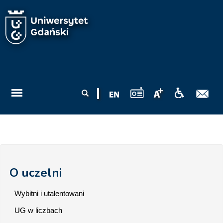
Przejdź do treści
Formularz
Szukaj
wyszukiwania
O uczelni
Wybitni i utalentowani
UG w liczbach