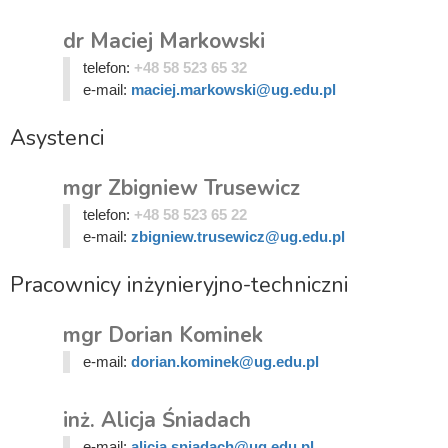
dr Maciej Markowski
telefon:
+48 58 523 65 32
e-mail:
maciej.markowski@ug.edu.pl
Asystenci
mgr Zbigniew Trusewicz
telefon:
+48 58 523 65 22
e-mail:
zbigniew.trusewicz@ug.edu.pl
Pracownicy inżynieryjno-techniczni
mgr Dorian Kominek
e-mail:
dorian.kominek@ug.edu.pl
inż. Alicja Śniadach
e-mail:
alicja.sniadach@ug.edu.pl