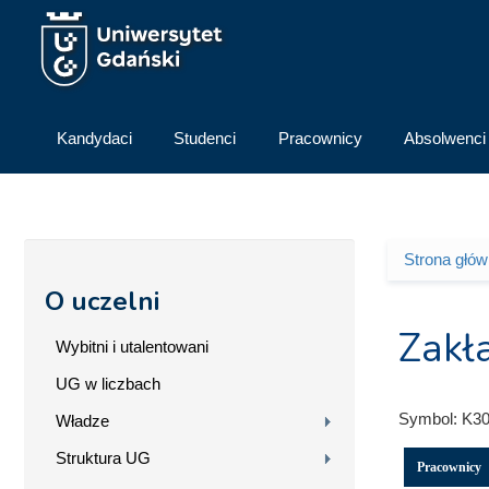
Przejdź do treści
Kandydaci
Studenci
Pracownicy
Absolwenci
Strona głó
Jesteś 
O uczelni
Zakł
Wybitni i utalentowani
UG w liczbach
Symbol:
K30
Władze
Struktura UG
Pracownicy