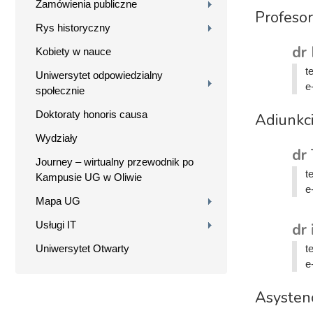
Zamówienia publiczne
Profesor
Rys historyczny
dr 
Kobiety w nauce
t
Uniwersytet odpowiedzialny
e
społecznie
Doktoraty honoris causa
Adiunkc
Wydziały
dr
Journey – wirtualny przewodnik po
t
Kampusie UG w Oliwie
e
Mapa UG
Usługi IT
dr 
Uniwersytet Otwarty
t
e
Asysten