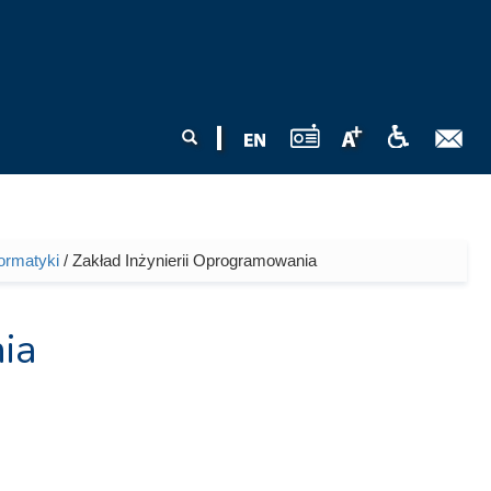
Formularz
Szukaj
wyszukiwania
formatyki
/ Zakład Inżynierii Oprogramowania
ia