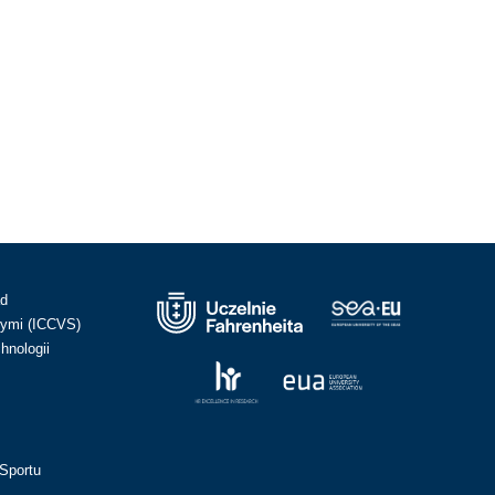
ad
ymi (ICCVS)
hnologii
Sportu