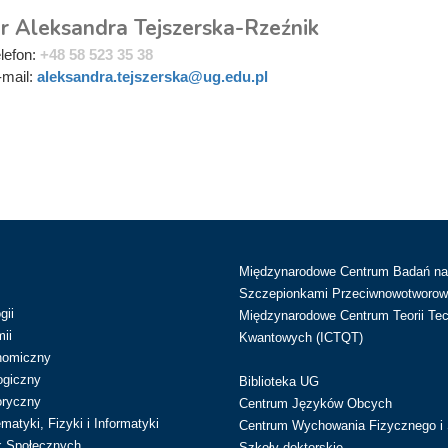
r Aleksandra Tejszerska-Rzeźnik
elefon:
+48 58 523 35 38
-mail:
aleksandra.tejszerska@ug.edu.pl
Międzynarodowe Centrum Badań n
Szczepionkami Przeciwnowotworow
gii
Międzynarodowe Centrum Teorii Tec
ii
Kwantowych (ICTQT)
nomiczny
ogiczny
Biblioteka UG
oryczny
Centrum Języków Obcych
atyki, Fizyki i Informatyki
Centrum Wychowania Fizycznego i 
k Społecznych
Szkoły doktorskie