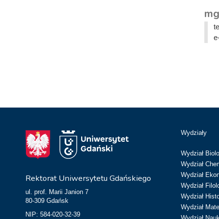
mg
t
e
Wydziały
Wydział Biolo
Wydział Chem
Wydział Eko
Rektorat Uniwersytetu Gdańskiego
Wydział Filol
ul. prof. Marii Janion 7
Wydział Hist
80-309 Gdańsk
Wydział Matem
NIP: 584-020-32-39
Wydział Nau