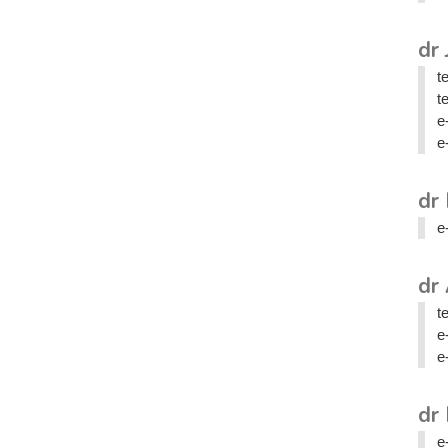
dr 
t
t
e
e
dr 
e
dr
t
e
e
dr
e