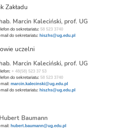
ik Zakładu
hab. Marcin Kaleciński, prof. UG
elefon do sekretariatu:
58 523 3740
-mail do sekretariatu:
hiszhs@ug.edu.pl
owie uczelni
hab. Marcin Kaleciński, prof. UG
elefon:
+ 48(58) 523 37 53
elefon do sekretariatu:
58 523 3740
-mail:
marcin.kalecinski@ug.edu.pl
-mail do sekretariatu:
hiszhs@ug.edu.pl
i
 Hubert Baumann
-mail:
hubert.baumann@ug.edu.pl