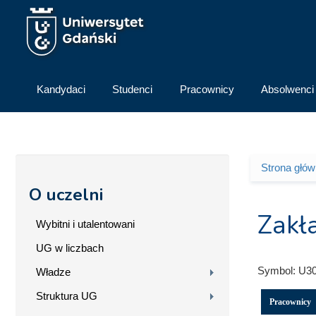
Przejdź do treści
Kandydaci
Studenci
Pracownicy
Absolwenci
Strona głó
Jesteś 
O uczelni
Zakła
Wybitni i utalentowani
UG w liczbach
Symbol:
U3
Władze
Struktura UG
Pracownicy