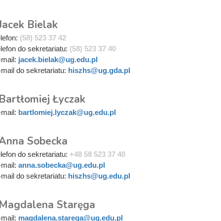
Jacek Bielak
elefon:
(58) 523 37 42
elefon do sekretariatu:
(58) 523 37 40
-mail:
jacek.bielak@ug.edu.pl
-mail do sekretariatu:
hiszhs@ug.gda.pl
Bartłomiej Łyczak
-mail:
bartlomiej.lyczak@ug.edu.pl
 Anna Sobecka
elefon do sekretariatu:
+48 58 523 37 40
-mail:
anna.sobecka@ug.edu.pl
-mail do sekretariatu:
hiszhs@ug.edu.pl
 Magdalena Staręga
-mail:
magdalena.starega@ug.edu.pl