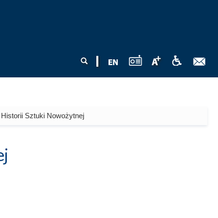
Formularz
Szukaj
wyszukiwania
 Historii Sztuki Nowożytnej
j