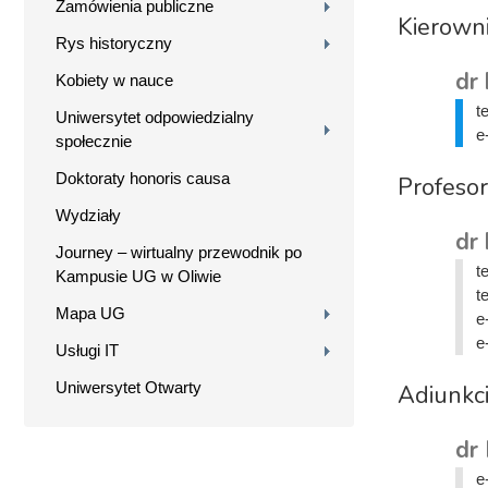
Zamówienia publiczne
Kierown
Rys historyczny
dr 
Kobiety w nauce
t
Uniwersytet odpowiedzialny
e
społecznie
Doktoraty honoris causa
Profesor
Wydziały
dr 
Journey – wirtualny przewodnik po
t
Kampusie UG w Oliwie
t
Mapa UG
e
e
Usługi IT
Uniwersytet Otwarty
Adiunkc
dr
e