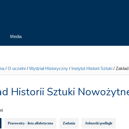
Media
wna
/
O uczelni
/
Wydział Historyczny
/
Instytut Historii Sztuki
/ Zakład
tutaj
d Historii Sztuki Nowożytne
04
Pracownicy - lista alfabetyczna
Zadania
Jednostki podległe