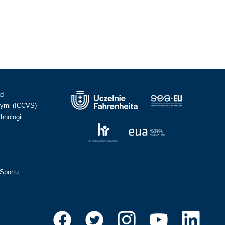
ad
ymi (ICCVS)
hnologii
Sportu