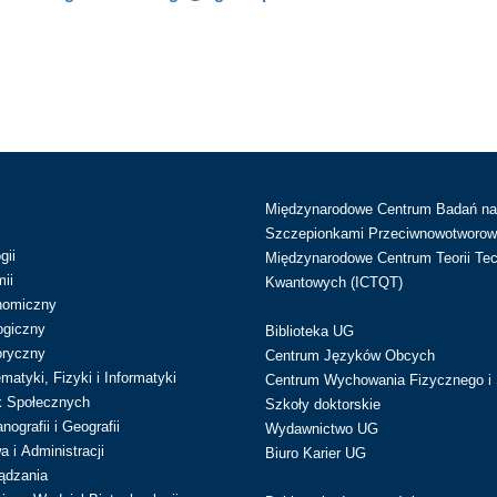
Międzynarodowe Centrum Badań n
Szczepionkami Przeciwnowotworow
gii
Międzynarodowe Centrum Teorii Tec
ii
Kwantowych (ICTQT)
nomiczny
ogiczny
Biblioteka UG
oryczny
Centrum Języków Obcych
atyki, Fizyki i Informatyki
Centrum Wychowania Fizycznego i 
k Społecznych
Szkoły doktorskie
ografii i Geografii
Wydawnictwo UG
 i Administracji
Biuro Karier UG
ądzania