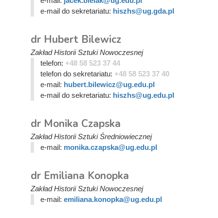
e-mail:
jacek.bielak@ug.edu.pl
e-mail do sekretariatu:
hiszhs@ug.gda.pl
dr Hubert Bilewicz
Zakład Historii Sztuki Nowoczesnej
telefon:
+48 58 523 37 44
telefon do sekretariatu:
+48 58 523 37 40
e-mail:
hubert.bilewicz@ug.edu.pl
e-mail do sekretariatu:
hiszhs@ug.edu.pl
dr Monika Czapska
Zakład Historii Sztuki Średniowiecznej
e-mail:
monika.czapska@ug.edu.pl
dr Emiliana Konopka
Zakład Historii Sztuki Nowoczesnej
e-mail:
emiliana.konopka@ug.edu.pl