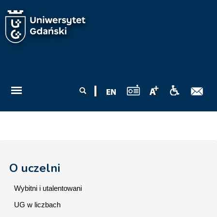
Przejdź do treści
Formularz
Szukaj
wyszukiwania
O uczelni
Wybitni i utalentowani
UG w liczbach