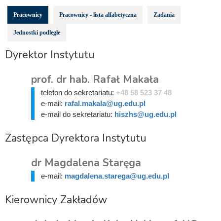
Pracownicy
Pracownicy - lista alfabetyczna
Zadania
Jednostki podległe
Dyrektor Instytutu
prof. dr hab. Rafał Makała
telefon do sekretariatu:
+48 58 523 37 48
e-mail:
rafal.makala@ug.edu.pl
e-mail do sekretariatu:
hiszhs@ug.edu.pl
Zastępca Dyrektora Instytutu
dr Magdalena Staręga
e-mail:
magdalena.starega@ug.edu.pl
Kierownicy Zakładów