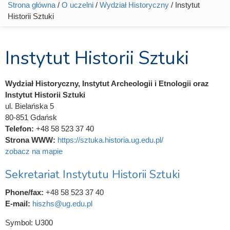
Strona główna
/
O uczelni
/
Wydział Historyczny
/ Instytut
Jesteś tutaj
Historii Sztuki
Instytut Historii Sztuki
Wydział Historyczny, Instytut Archeologii i Etnologii oraz
Instytut Historii Sztuki
ul. Bielańska 5
80-851 Gdańsk
Telefon:
+48 58 523 37 40
Strona WWW:
https://sztuka.historia.ug.edu.pl/
zobacz na mapie
Sekretariat Instytutu Historii Sztuki
Phone/fax:
+48 58 523 37 40
E-mail:
hiszhs@ug.edu.pl
Symbol:
U300