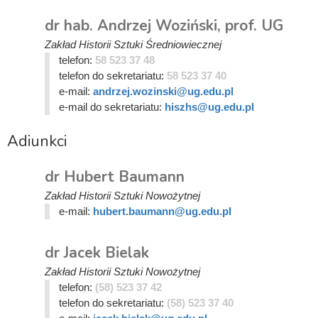
dr hab. Andrzej Woziński, prof. UG
Zakład Historii Sztuki Średniowiecznej
telefon:
58 523 37 48
telefon do sekretariatu:
58 523 37 40
e-mail:
andrzej.wozinski@ug.edu.pl
e-mail do sekretariatu:
hiszhs@ug.edu.pl
Adiunkci
dr Hubert Baumann
Zakład Historii Sztuki Nowożytnej
e-mail:
hubert.baumann@ug.edu.pl
dr Jacek Bielak
Zakład Historii Sztuki Nowożytnej
telefon:
(58) 523 37 42
telefon do sekretariatu:
(58) 523 37 40