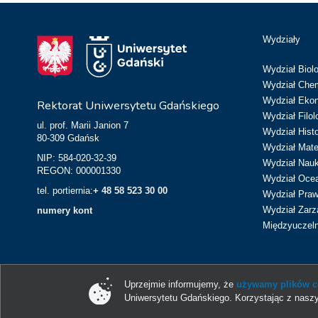
Wydziały
Wydział Biolo
Wydział Chem
Wydział Eko
Rektorat Uniwersytetu Gdańskiego
Wydział Filol
ul. prof. Marii Janion 7
Wydział Hist
80-309 Gdańsk
Wydział Matem
NIP: 584-020-32-39
Wydział Nau
REGON: 000001330
Wydział Ocean
tel. portiernia:
+ 48 58 523 30 00
Wydział Prawa
Wydział Zarz
numery kont
Międzyuczeln
Uprzejmie informujemy, że
używamy plików co
Uniwersytetu Gdańskiego. Korzystając z naszy