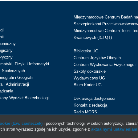
Międzynarodowe Centrum Badań n
Szczepionkami Przeciwnowotworow
gii
Międzynarodowe Centrum Teorii Tec
ii
Kwantowych (ICTQT)
nomiczny
ogiczny
Biblioteka UG
oryczny
Centrum Języków Obcych
atyki, Fizyki i Informatyki
Centrum Wychowania Fizycznego i 
k Społecznych
Szkoły doktorskie
ografii i Geografii
Wydawnictwo UG
 i Administracji
Biuro Karier UG
ądzania
iany Wydział Biotechnologii
Deklaracja dostępności
Kontakt z redakcją
Radio MORS
okie (tzw. ciasteczek)
i podobnych technologii w celach autoryzacji, zbieran
ch stron wyrażasz zgodę na ich użycie, zgodnie z
aktualnymi ustawieniami
© 2013-2026 Uniwersytet Gdański