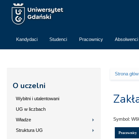
Przejdź do treści
Kandydaci
Studenci
Pracownicy
Absolwenci
Strona głó
Jesteś 
O uczelni
Zakł
Wybitni i utalentowani
UG w liczbach
Symbol:
W6
Władze
Struktura UG
Pracownicy