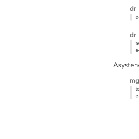
dr
e
dr
t
e
Asysten
mg
t
e