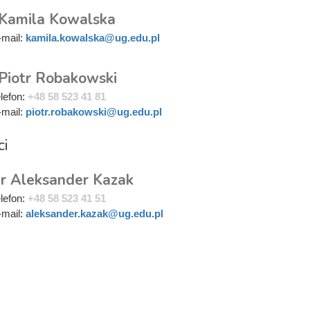
 Kamila Kowalska
-mail:
kamila.kowalska@ug.edu.pl
 Piotr Robakowski
elefon:
+48 58 523 41 81
-mail:
piotr.robakowski@ug.edu.pl
ci
r Aleksander Kazak
elefon:
+48 58 523 41 51
-mail:
aleksander.kazak@ug.edu.pl