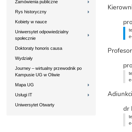
Zamówienia publiczne
Kierown
Rys historyczny
pro
Kobiety w nauce
t
Uniwersytet odpowiedzialny
e
społecznie
Doktoraty honoris causa
Profeso
Wydziały
pro
Journey – wirtualny przewodnik po
t
Kampusie UG w Oliwie
e
Mapa UG
Adiunkc
Usługi IT
Uniwersytet Otwarty
dr 
t
e