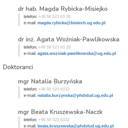
dr hab. Magda Rybicka-Misiejko
telefon:
+48 58 523 63 28
e-mail:
magda.rybicka@biotech.ug.edu.pl
dr inż. Agata Woźniak-Pawlikowska
telefon:
+48 58 523 63 28
e-mail:
agata.wozniak-pawlikowska@ug.edu.pl
Doktoranci
mgr Natalia Burzyńska
telefon:
+48 58 523 6332
e-mail:
natalia.burzynska@phdstud.ug.edu.pl
mgr Beata Kruszewska-Naczk
telefon:
+48 58 523 6332
e-mail:
beata.kruszewska@phdstud.ug.edu.pl