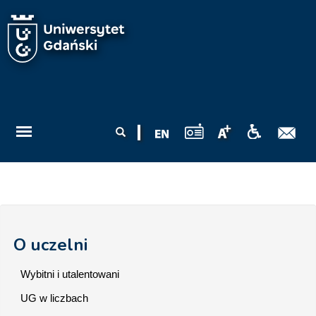
Przejdź do treści
Formularz
Szukaj
wyszukiwania
O uczelni
Wybitni i utalentowani
UG w liczbach