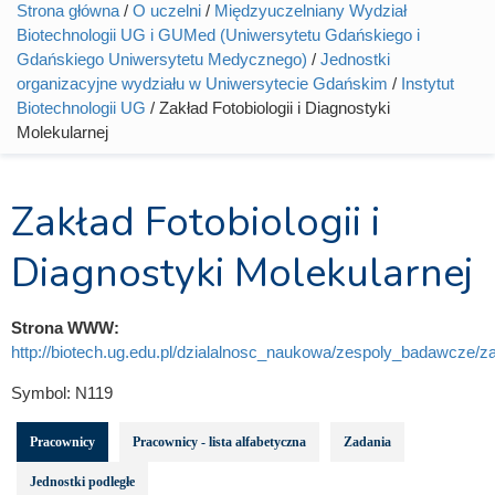
Strona główna
/
O uczelni
/
Międzyuczelniany Wydział
Jesteś tutaj
Biotechnologii UG i GUMed (Uniwersytetu Gdańskiego i
Gdańskiego Uniwersytetu Medycznego)
/
Jednostki
organizacyjne wydziału w Uniwersytecie Gdańskim
/
Instytut
Biotechnologii UG
/ Zakład Fotobiologii i Diagnostyki
Molekularnej
Zakład Fotobiologii i
Diagnostyki Molekularnej
Strona WWW:
http://biotech.ug.edu.pl/dzialalnosc_naukowa/zespoly_badawcze/za
Symbol:
N119
Pracownicy
Pracownicy - lista alfabetyczna
Zadania
Jednostki podległe