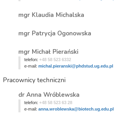
mgr Klaudia Michalska
mgr Patrycja Ogonowska
mgr Michał Pierański
telefon:
+48 58 523 6332
e-mail:
michal.pieranski@phdstud.ug.edu.pl
Pracownicy techniczni
dr Anna Wróblewska
telefon:
+48 58 523 63 28
e-mail:
anna.wroblewska@biotech.ug.edu.pl