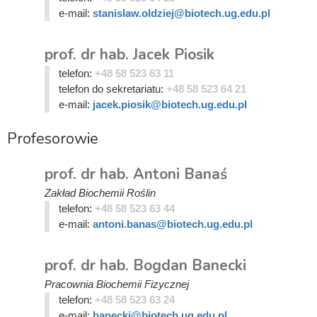
e-mail:
stanislaw.oldziej@biotech.ug.edu.pl
prof. dr hab. Jacek Piosik
telefon:
+48 58 523 63 11
telefon do sekretariatu:
+48 58 523 64 21
e-mail:
jacek.piosik@biotech.ug.edu.pl
Profesorowie
prof. dr hab. Antoni Banaś
Zakład Biochemii Roślin
telefon:
+48 58 523 63 44
e-mail:
antoni.banas@biotech.ug.edu.pl
prof. dr hab. Bogdan Banecki
Pracownia Biochemii Fizycznej
telefon:
+48 58 523 63 24
e-mail:
banecki@biotech.ug.edu.pl