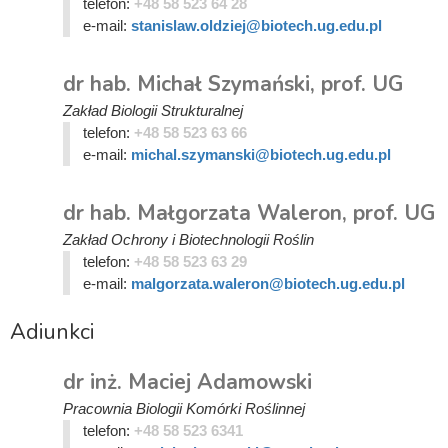
telefon:
+48 58 523 64 28
e-mail:
stanislaw.oldziej@biotech.ug.edu.pl
dr hab. Michał Szymański, prof. UG
Zakład Biologii Strukturalnej
telefon:
+48 58 523 63 66
e-mail:
michal.szymanski@biotech.ug.edu.pl
dr hab. Małgorzata Waleron, prof. UG
Zakład Ochrony i Biotechnologii Roślin
telefon:
+48 58 523 63 29
e-mail:
malgorzata.waleron@biotech.ug.edu.pl
Adiunkci
dr inż. Maciej Adamowski
Pracownia Biologii Komórki Roślinnej
telefon:
+48 58 523 6341