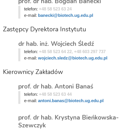
prof. dr hab. Bogdan Banecki
telefon:
+48 58 523 63 24
e-mail:
banecki@biotech.ug.edu.pl
Zastępcy Dyrektora Instytutu
dr hab. inż. Wojciech Śledź
telefon:
+48 58 523 64 22, +48 603 297 737
e-mail:
wojciech.sledz@biotech.ug.edu.pl
Kierownicy Zakładów
prof. dr hab. Antoni Banaś
telefon:
+48 58 523 63 44
e-mail:
antoni.banas@biotech.ug.edu.pl
prof. dr hab. Krystyna Bieńkowska-
Szewczyk