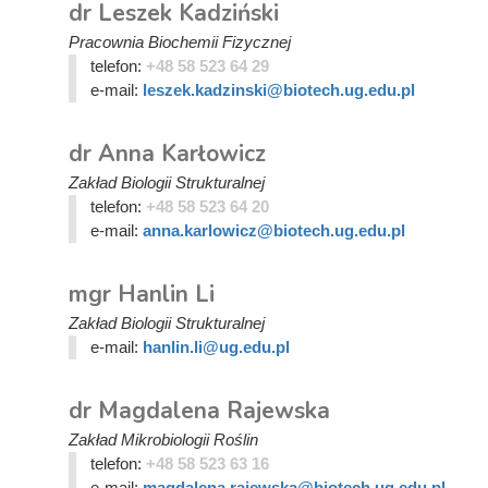
dr Leszek Kadziński
Pracownia Biochemii Fizycznej
telefon:
+48 58 523 64 29
e-mail:
leszek.kadzinski@biotech.ug.edu.pl
dr Anna Karłowicz
Zakład Biologii Strukturalnej
telefon:
+48 58 523 64 20
e-mail:
anna.karlowicz@biotech.ug.edu.pl
mgr Hanlin Li
Zakład Biologii Strukturalnej
e-mail:
hanlin.li@ug.edu.pl
dr Magdalena Rajewska
Zakład Mikrobiologii Roślin
telefon:
+48 58 523 63 16
e-mail:
magdalena.rajewska@biotech.ug.edu.pl