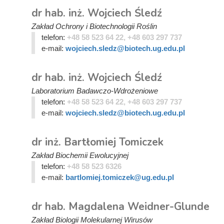
dr hab. inż. Wojciech Śledź
Zakład Ochrony i Biotechnologii Roślin
telefon:
+48 58 523 64 22, +48 603 297 737
e-mail:
wojciech.sledz@biotech.ug.edu.pl
dr hab. inż. Wojciech Śledź
Laboratorium Badawczo-Wdrożeniowe
telefon:
+48 58 523 64 22, +48 603 297 737
e-mail:
wojciech.sledz@biotech.ug.edu.pl
dr inż. Bartłomiej Tomiczek
Zakład Biochemii Ewolucyjnej
telefon:
+48 58 523 6326
e-mail:
bartlomiej.tomiczek@ug.edu.pl
dr hab. Magdalena Weidner-Glunde
Zakład Biologii Molekularnej Wirusów