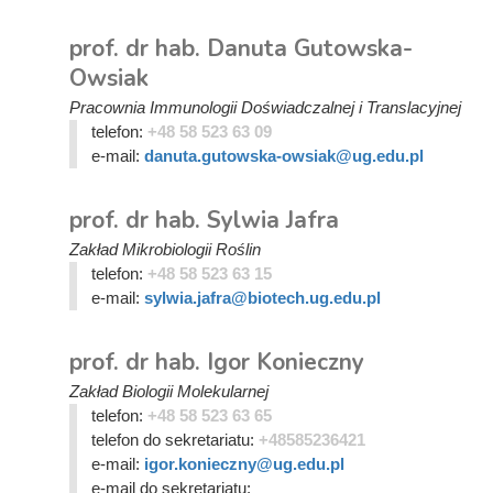
prof. dr hab. Danuta Gutowska-
Owsiak
Pracownia Immunologii Doświadczalnej i Translacyjnej
telefon:
+48 58 523 63 09
e-mail:
danuta.gutowska-owsiak@ug.edu.pl
prof. dr hab. Sylwia Jafra
Zakład Mikrobiologii Roślin
telefon:
+48 58 523 63 15
e-mail:
sylwia.jafra@biotech.ug.edu.pl
prof. dr hab. Igor Konieczny
Zakład Biologii Molekularnej
telefon:
+48 58 523 63 65
telefon do sekretariatu:
+48585236421
e-mail:
igor.konieczny@ug.edu.pl
e-mail do sekretariatu: