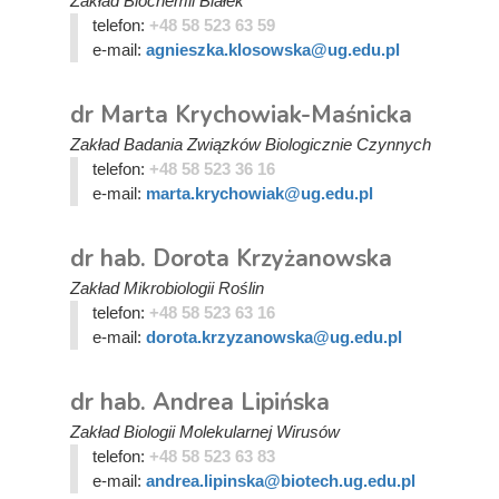
Zakład Biochemii Białek
telefon:
+48 58 523 63 59
e-mail:
agnieszka.klosowska@ug.edu.pl
dr Marta Krychowiak-Maśnicka
Zakład Badania Związków Biologicznie Czynnych
telefon:
+48 58 523 36 16
e-mail:
marta.krychowiak@ug.edu.pl
dr hab. Dorota Krzyżanowska
Zakład Mikrobiologii Roślin
telefon:
+48 58 523 63 16
e-mail:
dorota.krzyzanowska@ug.edu.pl
dr hab. Andrea Lipińska
Zakład Biologii Molekularnej Wirusów
telefon:
+48 58 523 63 83
e-mail:
andrea.lipinska@biotech.ug.edu.pl