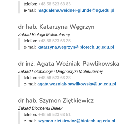
telefon:
+48 58 523 63 83
e-mail:
magdalena.weidner-glunde@ug.edu.pl
dr hab. Katarzyna Węgrzyn
Zakład Biologii Molekularnej
telefon:
+48 58 523 63 25
e-mail:
katarzyna.wegrzyn@biotech.ug.edu.pl
dr inż. Agata Woźniak-Pawlikowska
Zakład Fotobiologii i Diagnostyki Molekularnej
telefon:
+48 58 523 63 28
e-mail:
agata.wozniak-pawlikowska@ug.edu.pl
dr hab. Szymon Ziętkiewicz
Zakład Biochemii Białek
telefon:
+48 58 523 63 51
e-mail:
szymon.zietkiewicz@biotech.ug.edu.pl