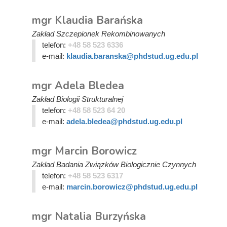
mgr Klaudia Barańska
Zakład Szczepionek Rekombinowanych
telefon:
+48 58 523 6336
e-mail:
klaudia.baranska@phdstud.ug.edu.pl
mgr Adela Bledea
Zakład Biologii Strukturalnej
telefon:
+48 58 523 64 20
e-mail:
adela.bledea@phdstud.ug.edu.pl
mgr Marcin Borowicz
Zakład Badania Związków Biologicznie Czynnych
telefon:
+48 58 523 6317
e-mail:
marcin.borowicz@phdstud.ug.edu.pl
mgr Natalia Burzyńska