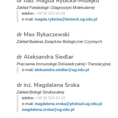
dr hab. Magda Rybicka-Misiejko
Zakład Fotobiologii i Diagnostyki Molekularnej
telefon:
+48 58 523 63 28
e-mail:
magda.rybicka@biotech.ug.edu.pl
dr Max Rykaczewski
Zakład Badania Związków Biologicznie Czynnych
dr Aleksandra Siedlar
Pracownia Immunologii Doświadczalnej i Translacyjnej
e-mail:
aleksandra.siedlar@ug.edu.pl
dr inż. Magdalena Sroka
Zakład Biologii Strukturalnej
telefon:
+48 58 523 63 25
e-mail:
magdalena.sroka@phdsud.ug.edu.pl
,
magdalena.sroka@ug.edu.pl