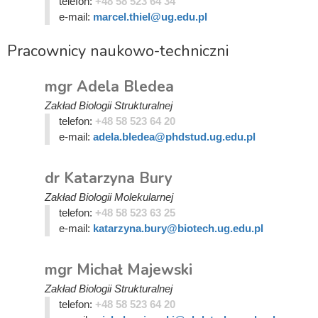
telefon:
+48 58 523 64 34
e-mail:
marcel.thiel@ug.edu.pl
Pracownicy naukowo-techniczni
mgr Adela Bledea
Zakład Biologii Strukturalnej
telefon:
+48 58 523 64 20
e-mail:
adela.bledea@phdstud.ug.edu.pl
dr Katarzyna Bury
Zakład Biologii Molekularnej
telefon:
+48 58 523 63 25
e-mail:
katarzyna.bury@biotech.ug.edu.pl
mgr Michał Majewski
Zakład Biologii Strukturalnej
telefon:
+48 58 523 64 20