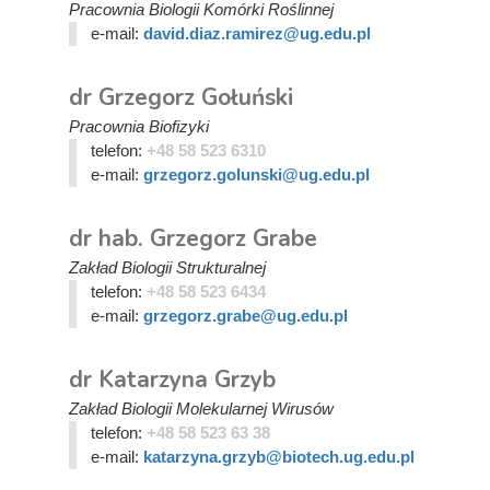
Pracownia Biologii Komórki Roślinnej
e-mail:
david.diaz.ramirez@ug.edu.pl
dr Grzegorz Gołuński
Pracownia Biofizyki
telefon:
+48 58 523 6310
e-mail:
grzegorz.golunski@ug.edu.pl
dr hab. Grzegorz Grabe
Zakład Biologii Strukturalnej
telefon:
+48 58 523 6434
e-mail:
grzegorz.grabe@ug.edu.pl
dr Katarzyna Grzyb
Zakład Biologii Molekularnej Wirusów
telefon:
+48 58 523 63 38
e-mail:
katarzyna.grzyb@biotech.ug.edu.pl