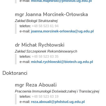
e-mail:
michal.majewski@phdstud.ug.edu.pl
mgr Joanna Morcinek-Orłowska
Zakład Biologii Strukturalnej
telefon:
+48 58 523 61 94
e-mail:
joanna.morcinek-orlowska@ug.edu.pl
dr Michał Rychłowski
Zakład Szczepionek Rekombinowanych
telefon:
+48 58 523 63 35
e-mail:
michal.rychlowski@biotech.ug.edu.pl
Doktoranci
mgr Reza Abouali
Pracownia Immunologii Doświadczalnej i Translacyjnej
telefon:
+48 58 523 63 19
e-mail:
reza.abouali@phdstud.ug.edu.pl