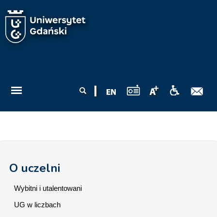
Przejdź do treści
Formularz
Szukaj
wyszukiwania
O uczelni
Wybitni i utalentowani
UG w liczbach