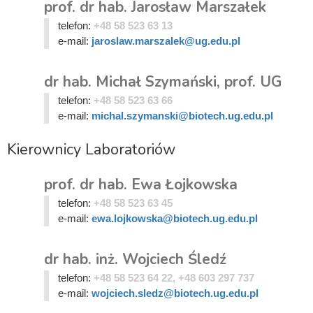
prof. dr hab. Jarosław Marszałek
telefon:
+48 58 523 63 13
e-mail:
jaroslaw.marszalek@ug.edu.pl
dr hab. Michał Szymański, prof. UG
telefon:
+48 58 523 63 66
e-mail:
michal.szymanski@biotech.ug.edu.pl
Kierownicy Laboratoriów
prof. dr hab. Ewa Łojkowska
telefon:
+48 58 523 63 45
e-mail:
ewa.lojkowska@biotech.ug.edu.pl
dr hab. inż. Wojciech Śledź
telefon:
+48 58 523 64 22, +48 603 297 737
e-mail:
wojciech.sledz@biotech.ug.edu.pl