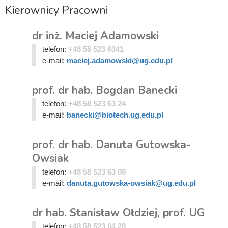
Kierownicy Pracowni
dr inż. Maciej Adamowski
telefon:
+48 58 523 6341
e-mail:
maciej.adamowski@ug.edu.pl
prof. dr hab. Bogdan Banecki
telefon:
+48 58 523 63 24
e-mail:
banecki@biotech.ug.edu.pl
prof. dr hab. Danuta Gutowska-
Owsiak
telefon:
+48 58 523 63 09
e-mail:
danuta.gutowska-owsiak@ug.edu.pl
dr hab. Stanisław Ołdziej, prof. UG
telefon:
+48 58 523 64 28