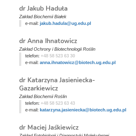
dr Jakub Haduła
Zakład Biochemii Białek
e-mail:
jakub.hadula@ug.edu.pl
dr Anna Ihnatowicz
Zakład Ochrony i Biotechnologii Roślin
telefon:
+48 58 523 63 30
e-mail:
anna.ihnatowicz@biotech.ug.edu.pl
dr Katarzyna Jasieniecka-
Gazarkiewicz
Zakład Biochemii Roślin
telefon:
+48 58 523 63 43
e-mail:
katarzyna.jasieniecka@biotech.ug.edu.pl
dr Maciej Jaśkiewicz
Zakład Fotobiologii i Diagnostyki Molekularnej