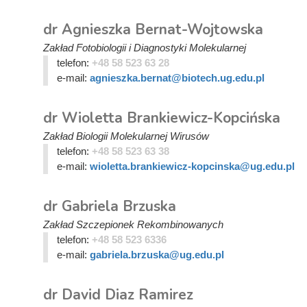
dr Agnieszka Bernat-Wojtowska
Zakład Fotobiologii i Diagnostyki Molekularnej
telefon:
+48 58 523 63 28
e-mail:
agnieszka.bernat@biotech.ug.edu.pl
dr Wioletta Brankiewicz-Kopcińska
Zakład Biologii Molekularnej Wirusów
telefon:
+48 58 523 63 38
e-mail:
wioletta.brankiewicz-kopcinska@ug.edu.pl
dr Gabriela Brzuska
Zakład Szczepionek Rekombinowanych
telefon:
+48 58 523 6336
e-mail:
gabriela.brzuska@ug.edu.pl
dr David Diaz Ramirez