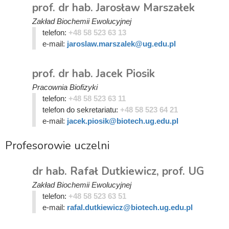
prof. dr hab. Jarosław Marszałek
Zakład Biochemii Ewolucyjnej
telefon:
+48 58 523 63 13
e-mail:
jaroslaw.marszalek@ug.edu.pl
prof. dr hab. Jacek Piosik
Pracownia Biofizyki
telefon:
+48 58 523 63 11
telefon do sekretariatu:
+48 58 523 64 21
e-mail:
jacek.piosik@biotech.ug.edu.pl
Profesorowie uczelni
dr hab. Rafał Dutkiewicz, prof. UG
Zakład Biochemii Ewolucyjnej
telefon:
+48 58 523 63 51
e-mail:
rafal.dutkiewicz@biotech.ug.edu.pl