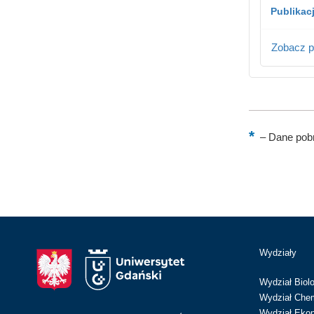
Publikac
Zobacz p
–
Dane pobr
Wydziały
Wydział Biolo
Wydział Chem
Wydział Eko