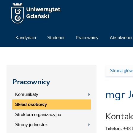
Przejdź do treści
Kandydaci
Studenci
Pracownicy
Absolwenci
Strona głó
Jesteś 
Pracownicy
mgr J
Komunikaty
Skład osobowy
Kontak
Struktura organizacyjna
Strony jednostek
Telefon:
+48 