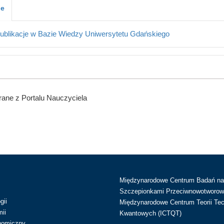
je
ublikacje w Bazie Wiedzy Uniwersytetu Gdańskiego
ane z Portalu Nauczyciela
Międzynarodowe Centrum Badań n
Szczepionkami Przeciwnowotworow
gii
Międzynarodowe Centrum Teorii Tec
ii
Kwantowych (ICTQT)
nomiczny