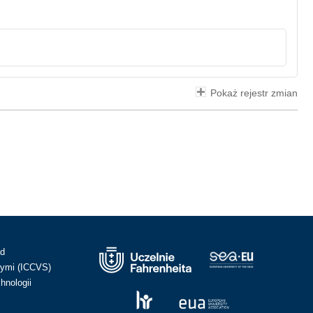
Pokaż rejestr zmian
ad
ymi (ICCVS)
hnologii