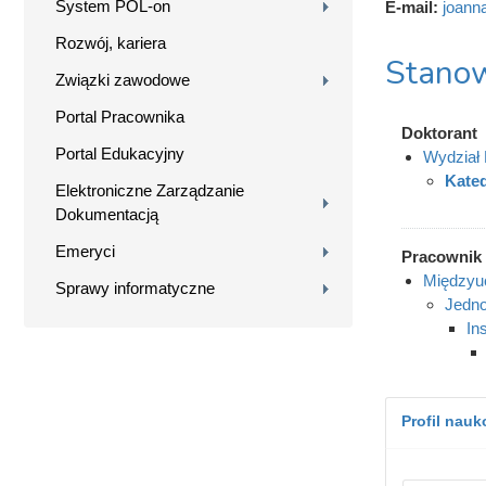
System POL-on
E-mail:
joann
Rozwój, kariera
Stanow
Związki zawodowe
Portal Pracownika
Doktorant
Portal Edukacyjny
Wydział B
Kated
Elektroniczne Zarządzanie
Dokumentacją
Emeryci
Pracownik
Międzyuc
Sprawy informatyczne
Jedno
In
Profil nau