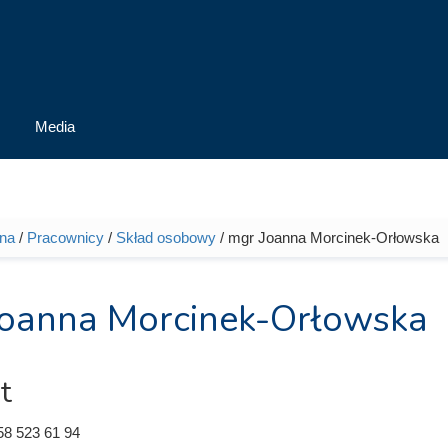
Media
wna
/
Pracownicy
/
Skład osobowy
/ mgr Joanna Morcinek-Orłowska
tutaj
oanna Morcinek-Orłowska
t
58 523 61 94