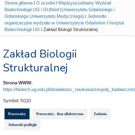
Strona główna
/
O uczelni
/
Międzyuczelniany Wydział
Jesteś tutaj
Biotechnologii UG i GUMed (Uniwersytetu Gdańskiego i
Gdańskiego Uniwersytetu Medycznego)
/
Jednostki
organizacyjne wydziału w Uniwersytecie Gdańskim
/
Instytut
Biotechnologii UG
/ Zakład Biologii Strukturalnej
Zakład Biologii
Strukturalnej
Strona WWW:
https://biotech.ug.edu.pl/dzialalnosc_naukowa/zespoly_badawcze/za
Symbol:
N110
Pracownicy
Pracownicy - lista alfabetyczna
Zadania
Jednostki podległe