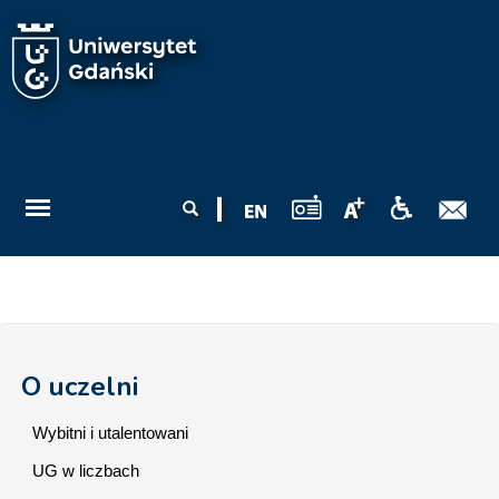
Przejdź do treści
Formularz
Szukaj
wyszukiwania
O uczelni
Wybitni i utalentowani
UG w liczbach