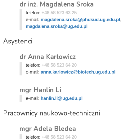
dr inż. Magdalena Sroka
telefon:
+48 58 523 63 25
e-mail:
magdalena.sroka@phdsud.ug.edu.pl
,
magdalena.sroka@ug.edu.pl
Asystenci
dr Anna Karłowicz
telefon:
+48 58 523 64 20
e-mail:
anna.karlowicz@biotech.ug.edu.pl
mgr Hanlin Li
e-mail:
hanlin.li@ug.edu.pl
Pracownicy naukowo-techniczni
mgr Adela Bledea
telefon:
+48 58 523 64 20