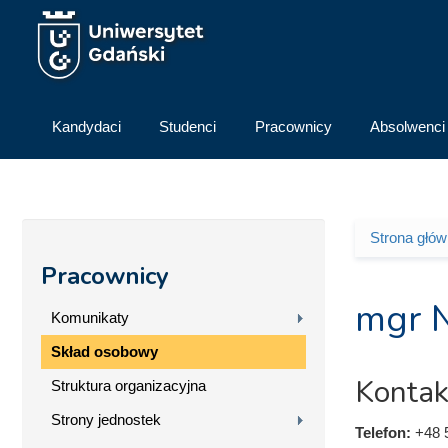
Przejdź do treści
Kandydaci
Studenci
Pracownicy
Absolwenci
Strona głó
Jesteś 
Pracownicy
mgr N
Komunikaty
Skład osobowy
Kontak
Struktura organizacyjna
Strony jednostek
Telefon:
+48 