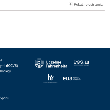
Pokaż rejestr zmian
ad
ymi (ICCVS)
hnologii
Sportu