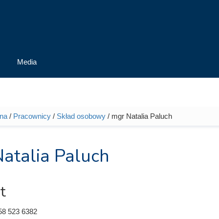
Media
wna
/
Pracownicy
/
Skład osobowy
/ mgr Natalia Paluch
tutaj
atalia Paluch
t
58 523 6382