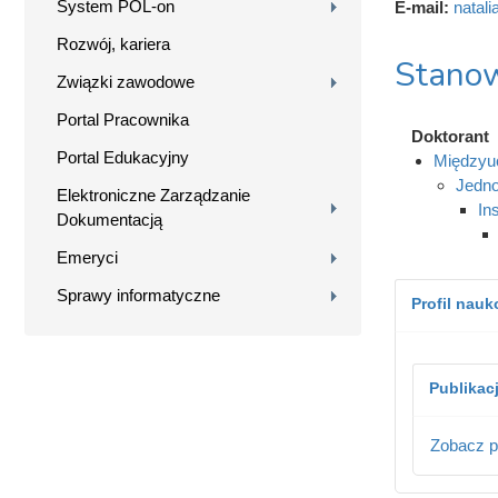
System POL-on
E-mail:
natal
Rozwój, kariera
Stanow
Związki zawodowe
Portal Pracownika
Doktorant
Portal Edukacyjny
Międzyuc
Jedno
Elektroniczne Zarządzanie
In
Dokumentacją
Emeryci
Sprawy informatyczne
Profil nau
Publikac
Zobacz p