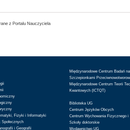
ane z Portalu Nauczyciela
Międzynarodowe Centrum Badań n
Szczepionkami Przeciwnowotworow
gii
Międzynarodowe Centrum Teorii Tec
ii
Kwantowych (ICTQT)
nomiczny
ogiczny
Biblioteka UG
oryczny
Centrum Języków Obcych
atyki, Fizyki i Informatyki
Centrum Wychowania Fizycznego i 
k Społecznych
Szkoły doktorskie
ografii i Geografii
Wydawnictwo UG