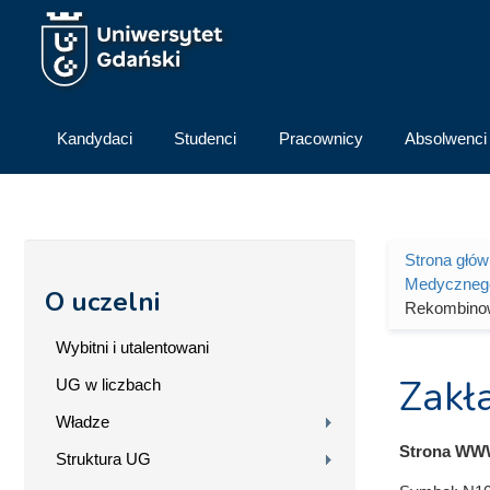
Przejdź do treści
Kandydaci
Studenci
Pracownicy
Absolwenci
Strona głó
Jesteś 
Medyczneg
O uczelni
Rekombino
Wybitni i utalentowani
Zakł
UG w liczbach
Władze
Strona WW
Struktura UG