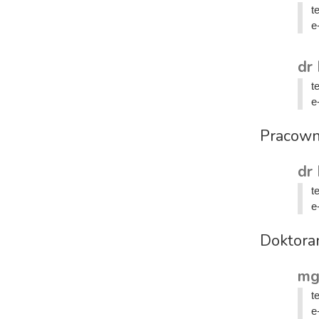
t
e
dr
t
e
Pracown
dr
t
e
Doktora
mg
t
e