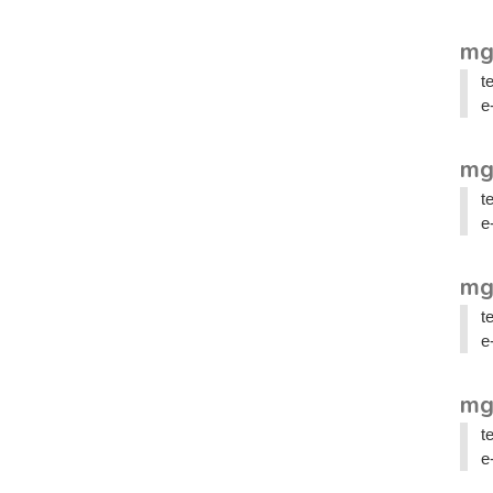
mg
t
e
mgr
t
e
mg
t
e
mg
t
e