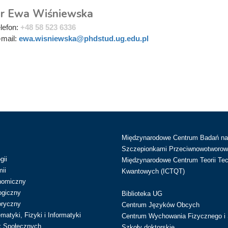
r Ewa Wiśniewska
elefon:
+48 58 523 6336
-mail:
ewa.wisniewska@phdstud.ug.edu.pl
Międzynarodowe Centrum Badań n
Szczepionkami Przeciwnowotworow
gii
Międzynarodowe Centrum Teorii Tec
ii
Kwantowych (ICTQT)
nomiczny
ogiczny
Biblioteka UG
oryczny
Centrum Języków Obcych
atyki, Fizyki i Informatyki
Centrum Wychowania Fizycznego i 
k Społecznych
Szkoły doktorskie