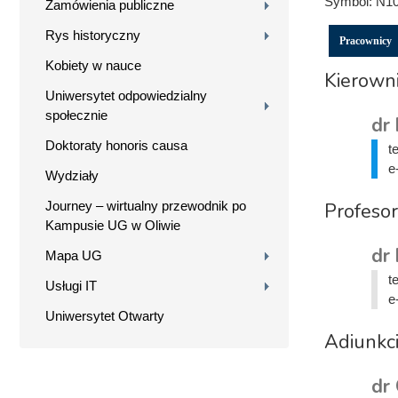
Symbol:
N1
Zamówienia publiczne
Rys historyczny
Pracownicy
Kobiety w nauce
Kierown
Uniwersytet odpowiedzialny
społecznie
dr 
Doktoraty honoris causa
t
e
Wydziały
Journey – wirtualny przewodnik po
Profesor
Kampusie UG w Oliwie
dr 
Mapa UG
t
Usługi IT
e
Uniwersytet Otwarty
Adiunkc
dr