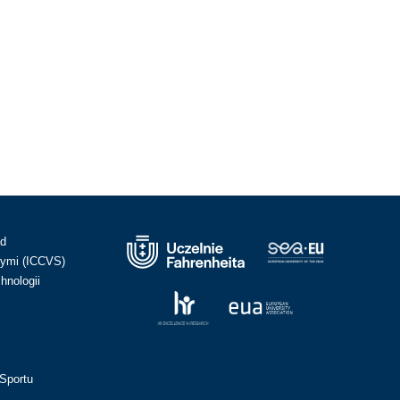
ad
ymi (ICCVS)
hnologii
Sportu