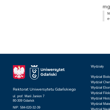
mg
t
e
Wydziały
Wydział Biolo
Wydział Chem
Wydział Eko
Rektorat Uniwersytetu Gdańskiego
Wydział Filol
ul. prof. Marii Janion 7
Wydział Hist
80-309 Gdańsk
Wydział Matem
NIP: 584-020-32-39
Wydział Nau