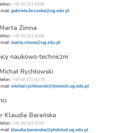
elefon:
+48 58 523 6336
-mail:
gabriela.brzuska@ug.edu.pl
 Marta Zimna
elefon:
+48 58 523 6336
-mail:
marta.zimna@ug.edu.pl
icy naukowo-techniczni
 Michał Rychłowski
elefon:
+48 58 523 63 35
-mail:
michal.rychlowski@biotech.ug.edu.pl
nci
r Klaudia Barańska
elefon:
+48 58 523 6336
-mail:
klaudia.baranska@phdstud.ug.edu.pl