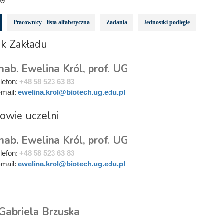
09
Pracownicy - lista alfabetyczna
Zadania
Jednostki podległe
ik Zakładu
hab. Ewelina Król, prof. UG
elefon:
+48 58 523 63 83
-mail:
ewelina.krol@biotech.ug.edu.pl
owie uczelni
hab. Ewelina Król, prof. UG
elefon:
+48 58 523 63 83
-mail:
ewelina.krol@biotech.ug.edu.pl
i
 Gabriela Brzuska